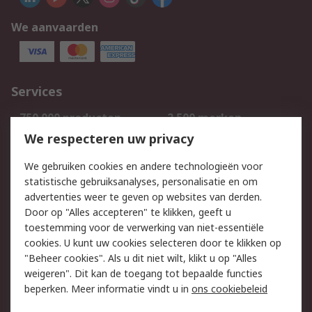
We aanvaarden
Services
750.000 producten
2.500 merken
Bestellen
Inkoopoplossingen
We respecteren uw privacy
Retouren
Technisch advies
We gebruiken cookies en andere technologieën voor
Track & Trace
statistische gebruiksanalyses, personalisatie en om
advertenties weer te geven op websites van derden.
Wettelijk
Door op "Alles accepteren" te klikken, geeft u
toestemming voor de verwerking van niet-essentiële
Cookiebeleid
Email veiligheid
cookies. U kunt uw cookies selecteren door te klikken op
Privacybeleid
Websitevoorwaarden
"Beheer cookies". Als u dit niet wilt, klikt u op "Alles
weigeren". Dit kan de toegang tot bepaalde functies
Algemene
beperken. Meer informatie vindt u in
ons cookiebeleid
verkoopvoorwaarden