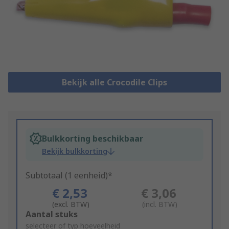
Bekijk alle Crocodile Clips
Bulkkorting beschikbaar
Bekijk bulkkorting
Subtotaal (1 eenheid)*
€ 2,53
€ 3,06
(excl. BTW)
(incl. BTW)
Add
Aantal stuks
to
selecteer of typ hoeveelheid