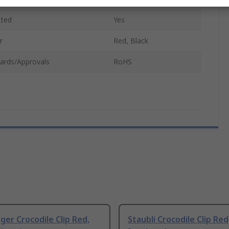
ated
Yes
r
Red, Black
ards/Approvals
RoHS
ger Crocodile Clip Red,
Staubli Crocodile Clip Red