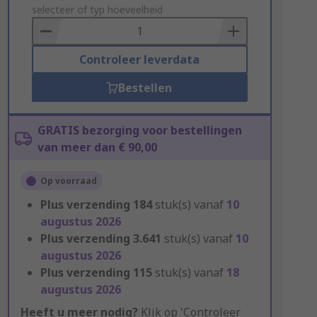
to
selecteer of typ hoeveelheid
Basket
Controleer leverdata
Bestellen
GRATIS bezorging voor bestellingen
van meer dan € 90,00
Op voorraad
Plus verzending
184
stuk(s) vanaf
10
augustus 2026
Plus verzending
3.641
stuk(s) vanaf
10
augustus 2026
Plus verzending
115
stuk(s) vanaf
18
augustus 2026
Heeft u meer nodig?
Klik op 'Controleer