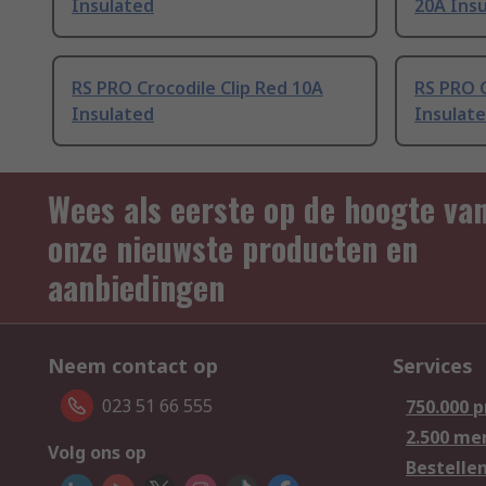
Insulated
20A Ins
RS PRO Crocodile Clip Red 10A
RS PRO C
Insulated
Insulat
Wees als eerste op de hoogte va
onze nieuwste producten en
aanbiedingen
Neem contact op
Services
023 51 66 555
750.000 
2.500 me
Volg ons op
Bestelle