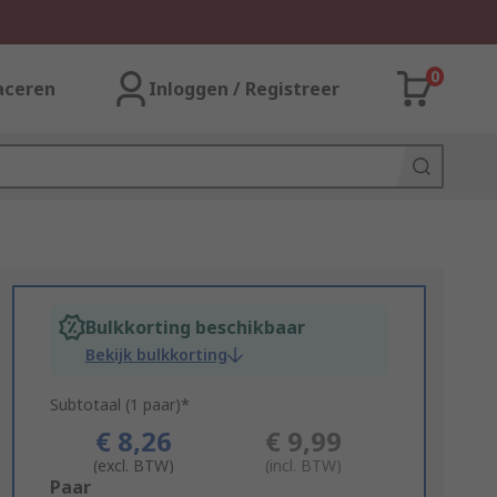
0
aceren
Inloggen / Registreer
Bulkkorting beschikbaar
Bekijk bulkkorting
Subtotaal (1 paar)*
€ 8,26
€ 9,99
(excl. BTW)
(incl. BTW)
Add
Paar