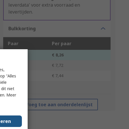
leverdata' voor extra voorraad en
levertijden.
Bulkkorting
Paar
Per paar
1 - 9
€ 8,26
10 - 99
€ 7,72
es,
100 +
€ 7,44
op "Alles
iële
*prijsindicatie
dit niet
ken. Meer
Voeg toe aan onderdelenlijst
geren