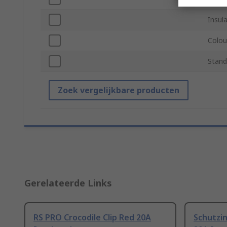
Insul
Colou
Stand
Zoek vergelijkbare producten
Gerelateerde Links
RS PRO Crocodile Clip Red 20A
Schutzin