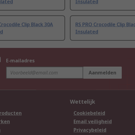
ulated
Insulated
rocodile Clip Black 30A
RS PRO Crocodile Clip Bla
ed
Insulated
n
E-mailadres
Aanmelden
Wettelijk
producten
Cookiebeleid
rken
Email veiligheid
n
Privacybeleid