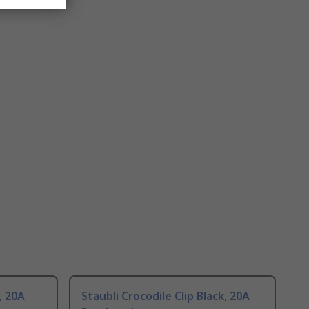
, 20A
Staubli Crocodile Clip Black, 20A