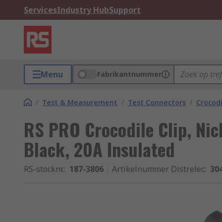
Services
Industry Hub
Support
Menu
Fabrikantnummer
/
Test & Measurement
/
Test Connectors
/
Crocodi
RS PRO Crocodile Clip, Nic
Black, 20A Insulated
RS-stocknr.
:
187-3806
Artikelnummer Distrelec
:
30