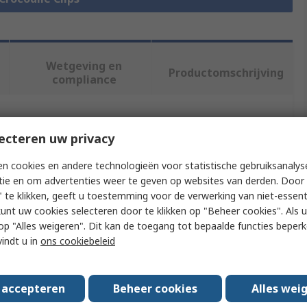
Wetgeving en
Productomschrijving
compliance
f meer kenmerken te selecteren.
ecteren uw privacy
ibuut
Waarde
n cookies en andere technologieën voor statistische gebruiksanalys
tie en om advertenties weer te geven op websites van derden. Door 
RS PRO
 te klikken, geeft u toestemming voor de verwerking van niet-essent
kunt uw cookies selecteren door te klikken op "Beheer cookies". Als u 
ct Type
Crocodile Clip
 u op "Alles weigeren". Dit kan de toegang tot bepaalde functies beper
vindt u in
ons cookiebeleid
pening
39.6mm
nt
20A
s accepteren
Beheer cookies
Alles wei
ct Material
Nickel Plated