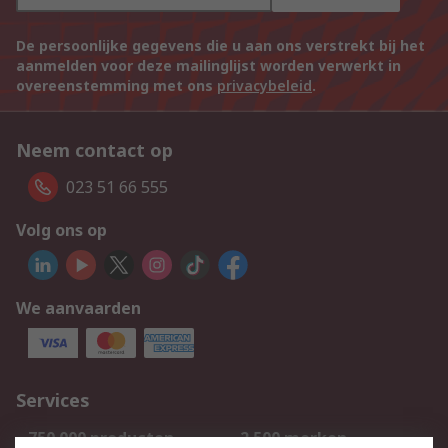
De persoonlijke gegevens die u aan ons verstrekt bij het
aanmelden voor deze mailinglijst worden verwerkt in
overeenstemming met ons
privacybeleid
.
Neem contact op
023 51 66 555
Volg ons op
We aanvaarden
Services
750.000 producten
2.500 merken