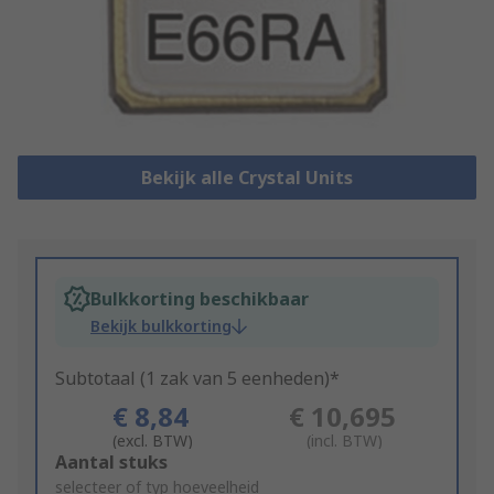
Bekijk alle Crystal Units
Bulkkorting beschikbaar
Bekijk bulkkorting
Subtotaal (1 zak van 5 eenheden)*
€ 8,84
€ 10,695
(excl. BTW)
(incl. BTW)
Add
Aantal stuks
to
selecteer of typ hoeveelheid