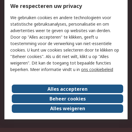
Bestellen
Inkoopoplossingen
We respecteren uw privacy
Retouren
Technisch advies
We gebruiken cookies en andere technologieën voor
Track & Trace
statistische gebruiksanalyses, personalisatie en om
advertenties weer te geven op websites van derden.
Wettelijk
Door op "Alles accepteren" te klikken, geeft u
toestemming voor de verwerking van niet-essentiële
Cookiebeleid
Email veiligheid
cookies. U kunt uw cookies selecteren door te klikken op
Privacybeleid
Websitevoorwaarden
"Beheer cookies". Als u dit niet wilt, klikt u op "Alles
weigeren". Dit kan de toegang tot bepaalde functies
Algemene
beperken. Meer informatie vindt u in
ons cookiebeleid
verkoopvoorwaarden
Over RS
Alles accepteren
RS Group
Over ons
Beheer cookies
RS wereldwijd
Werken bij RS
Alles weigeren
ESG