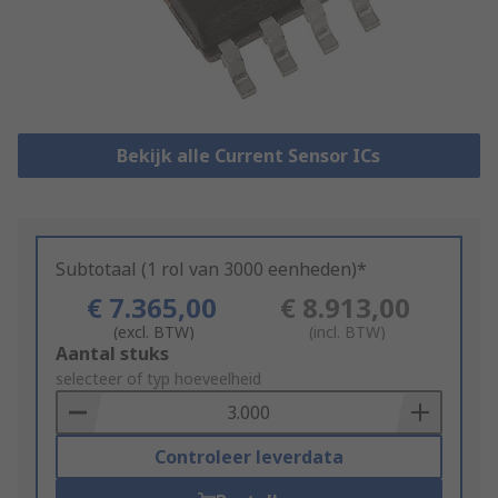
Bekijk alle Current Sensor ICs
Subtotaal (1 rol van 3000 eenheden)*
€ 7.365,00
€ 8.913,00
(excl. BTW)
(incl. BTW)
Add
Aantal stuks
to
selecteer of typ hoeveelheid
Basket
Controleer leverdata