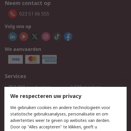
Neem contact op
023 51 66 555
Volg ons op
We aanvaarden
Services
750.000 producten
2.500 merken
Bestellen
Inkoopoplossingen
We respecteren uw privacy
Retouren
Technisch advies
We gebruiken cookies en andere technologieën voor
Track & Trace
statistische gebruiksanalyses, personalisatie en om
advertenties weer te geven op websites van derden.
Wettelijk
Door op "Alles accepteren" te klikken, geeft u