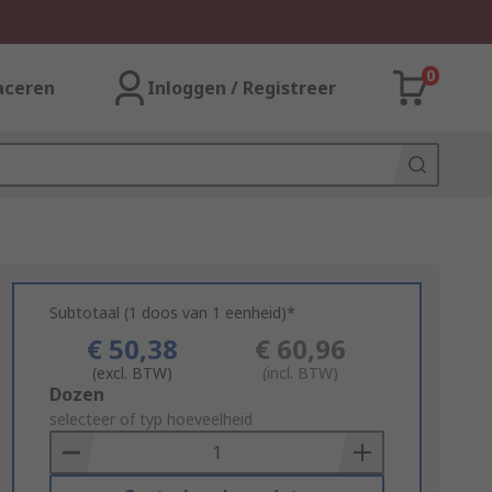
0
aceren
Inloggen / Registreer
Subtotaal (1 doos van 1 eenheid)*
€ 50,38
€ 60,96
(excl. BTW)
(incl. BTW)
Add
Dozen
to
selecteer of typ hoeveelheid
Basket