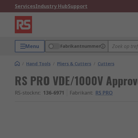
Services
Industry Hub
Support
Menu
Fabrikantnummer
/
Hand Tools
/
Pliers & Cutters
/
Cutters
RS PRO VDE/1000V Approve
RS-stocknr.
:
136-6971
Fabrikant
:
RS PRO