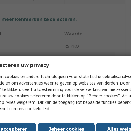
f meer kenmerken te selecteren.
t
Waarde
RS PRO
ype
Side cutter
ecteren uw privacy
Diagonal Cutter
n cookies en andere technologieën voor statistische gebruiksanalys
ngth
160mm
tie en om advertenties weer te geven op websites van derden. Door 
 te klikken, geeft u toestemming voor de verwerking van niet-essent
 Approved
Yes
kunt uw cookies selecteren door te klikken op "Beheer cookies". Als u 
 u op "Alles weigeren". Dit kan de toegang tot bepaalde functies beper
n
Electrical
vindt u in
ons cookiebeleid
e
No
s accepteren
Beheer cookies
Alles wei
al
Steel