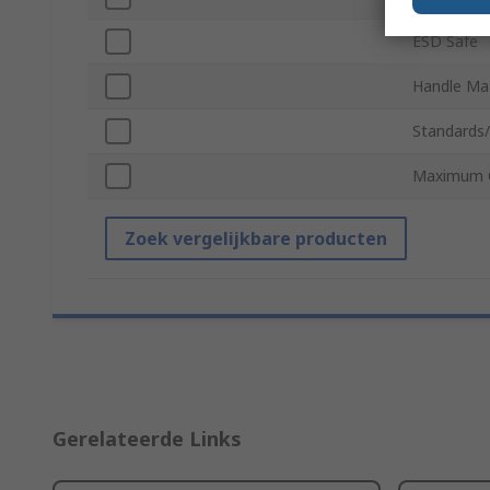
ESD Safe
Handle Mat
Standards
Maximum C
Zoek vergelijkbare producten
Gerelateerde Links