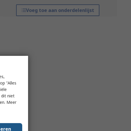
Voeg toe aan onderdelenlijst
es,
op "Alles
iële
dit niet
ken. Meer
geren