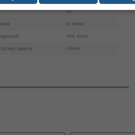
No
erial
Bi-Metal
/Approvals
VDE, RoHS
utting Capacity
3.5mm