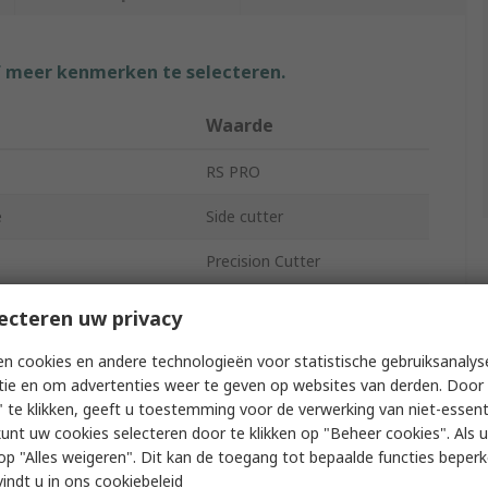
f meer kenmerken te selecteren.
Waarde
RS PRO
e
Side cutter
Precision Cutter
g
No
ecteren uw privacy
th
140mm
n cookies en andere technologieën voor statistische gebruiksanalys
tie en om advertenties weer te geven op websites van derden. Door 
42mm
 te klikken, geeft u toestemming voor de verwerking van niet-essent
kunt uw cookies selecteren door te klikken op "Beheer cookies". Als u 
30mm
 u op "Alles weigeren". Dit kan de toegang tot bepaalde functies beper
vindt u in
ons cookiebeleid
pproved
No