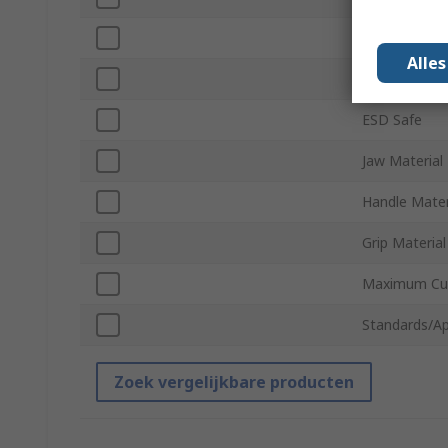
Application
Alle
Height Safe
ESD Safe
Jaw Material
Handle Mater
Grip Material
Maximum Cut
Standards/Ap
Zoek vergelijkbare producten