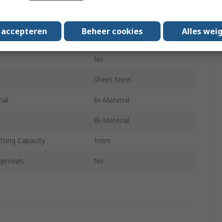
Precision Application
s accepteren
Beheer cookies
Alles wei
No
No
Sheet Steel
ial
Bi-Material
Bi-Material
ting Capacity
1mm
provals
No