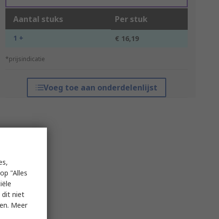
Aantal stuks
Per stuk
1 +
€ 16,19
*prijsindicatie
Voeg toe aan onderdelenlijst
es,
op "Alles
iële
dit niet
ken. Meer