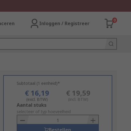
0
aceren
Inloggen / Registreer
Subtotaal (1 eenheid)*
€ 16,19
€ 19,59
(excl. BTW)
(incl. BTW)
Add
Aantal stuks
to
selecteer of typ hoeveelheid
Basket
Bestellen