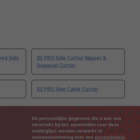
ved Side
RS PRO Side Cutter Nipper &
Diagonal Cutter
RS PRO Side Cable Cutter
De persoonlijke gegevens die u aan ons
verstrekt bij het aanmelden voor deze
mailinglijst worden verwerkt in
overeenstemming met ons
privacybeleid
.