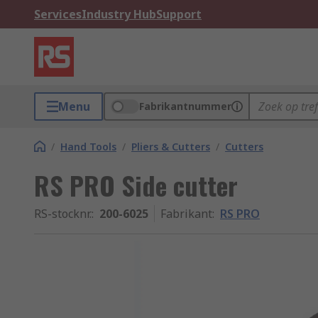
Services
Industry Hub
Support
Menu
Fabrikantnummer
/
Hand Tools
/
Pliers & Cutters
/
Cutters
RS PRO Side cutter
RS-stocknr.
:
200-6025
Fabrikant
:
RS PRO