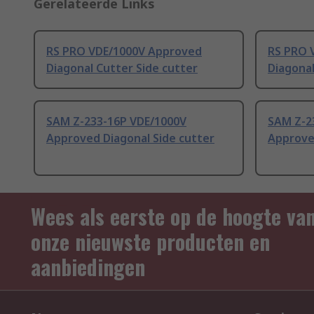
Gerelateerde Links
RS PRO VDE/1000V Approved
RS PRO 
Diagonal Cutter Side cutter
Diagonal
SAM Z-233-16P VDE/1000V
SAM Z-2
Approved Diagonal Side cutter
Approve
Wees als eerste op de hoogte va
onze nieuwste producten en
aanbiedingen