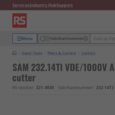
Services
Industry Hub
Support
Menu
Fabrikantnummer
/
Hand Tools
/
Pliers & Cutters
/
Cutters
SAM 232.14TI VDE/1000V A
cutter
RS-stocknr.
:
221-4938
Fabrikantnummer
:
232-14TI