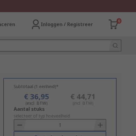
0
aceren
Inloggen / Registreer
Subtotaal (1 eenheid)*
€ 36,95
€ 44,71
(excl. BTW)
(incl. BTW)
Add
Aantal stuks
to
selecteer of typ hoeveelheid
Basket