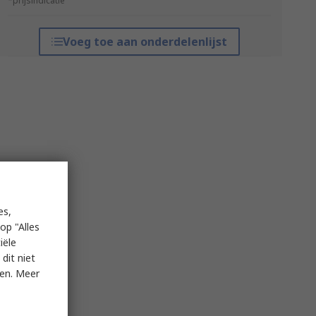
*prijsindicatie
Voeg toe aan onderdelenlijst
es,
op "Alles
iële
dit niet
ken. Meer