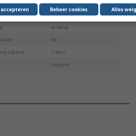
Electronic
s accepteren
Beheer cookies
Alles wei
Chrome Vanadium Steel
al
Bi-Metal
rovals
No
ng Capacity
1.4mm
Diagonal