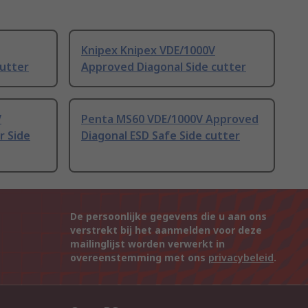
Knipex Knipex VDE/1000V
cutter
Approved Diagonal Side cutter
V
Penta MS60 VDE/1000V Approved
r Side
Diagonal ESD Safe Side cutter
De persoonlijke gegevens die u aan ons
verstrekt bij het aanmelden voor deze
mailinglijst worden verwerkt in
overeenstemming met ons
privacybeleid
.