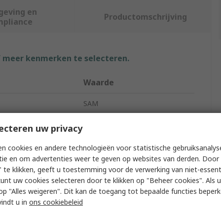
geving en
Productomschrijving
mpliance
f meer kenmerken te selecteren.
Waarde
SAM
Side cutter
ecteren uw privacy
Diagonal Cutter
n cookies en andere technologieën voor statistische gebruiksanalys
tie en om advertenties weer te geven op websites van derden. Door 
145mm
 te klikken, geeft u toestemming voor de verwerking van niet-essent
kunt uw cookies selecteren door te klikken op "Beheer cookies". Als u 
16mm
 u op "Alles weigeren". Dit kan de toegang tot bepaalde functies beper
vindt u in
ons cookiebeleid
proved
Yes