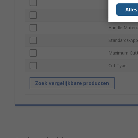
Application
Alle
Jaw Material
Handle Materi
Standards/App
Maximum Cutti
Cut Type
Zoek vergelijkbare producten