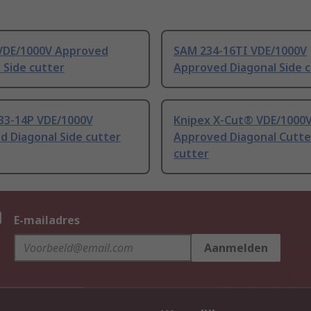
VDE/1000V Approved
SAM 234-16TI VDE/1000V
 Side cutter
Approved Diagonal Side 
33-14P VDE/1000V
Knipex X-Cut® VDE/1000
d Diagonal Side cutter
Approved Diagonal Cutte
cutter
n
E-mailadres
Aanmelden