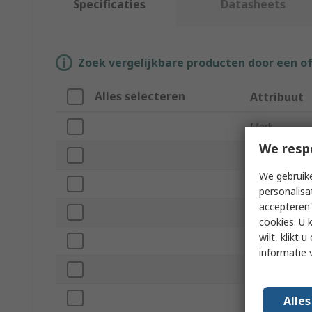
Specificaties
Datasheets
Zoek vergelijkbare producten door een o
Alles selecteren
Attribuut
Merk
We resp
Product Type
We gebruike
Sub Type
personalisa
accepteren"
Jaw Width
cookies. U 
wilt, klikt
Overall Lengt
informatie 
Application
Jaw Material
Alle