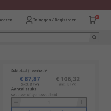
0
aceren
Inloggen / Registreer
Subtotaal (1 eenheid)*
€ 87,87
€ 106,32
(excl. BTW)
(incl. BTW)
Add
Aantal stuks
to
selecteer of typ hoeveelheid
Basket