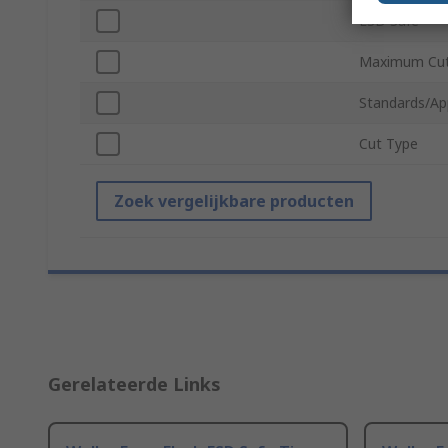
ESD Safe
Maximum Cutt
Standards/Ap
Cut Type
Zoek vergelijkbare producten
Gerelateerde Links