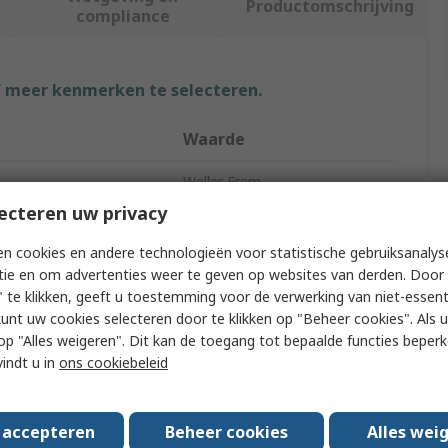
Productomschrijving
compliance
f meer kenmerken te selecteren.
Waarde
Weller Erem
ecteren uw privacy
Tip Cutter
n cookies en andere technologieën voor statistische gebruiksanalys
Tip Cutter
tie en om advertenties weer te geven op websites van derden. Door 
 te klikken, geeft u toestemming voor de verwerking van niet-essent
0.4in
kunt uw cookies selecteren door te klikken op "Beheer cookies". Als u 
 u op "Alles weigeren". Dit kan de toegang tot bepaalde functies beper
h
120mm
vindt u in
ons cookiebeleid
Microelectronic
High Grade Tool Steel
s accepteren
Beheer cookies
Alles wei