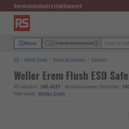
Services
Industry Hub
Support
Menu
Fabrikantnummer
/
Hand Tools
/
Pliers & Cutters
/
Cutters
Weller Erem Flush ESD Safe
RS-stocknr.
:
245-0227
Artikelnummer Distrelec
:
18
Fabrikant
:
Weller Erem