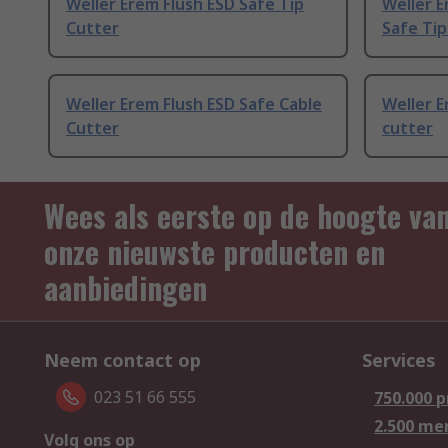
Weller Erem Flush ESD Safe Tip
Weller E
Cutter
Safe Tip
Weller Erem Flush ESD Safe Cable
Weller E
Cutter
cutter
Wees als eerste op de hoogte va
onze nieuwste producten en
aanbiedingen
Neem contact op
Services
023 51 66 555
750.000 
2.500 me
Volg ons op