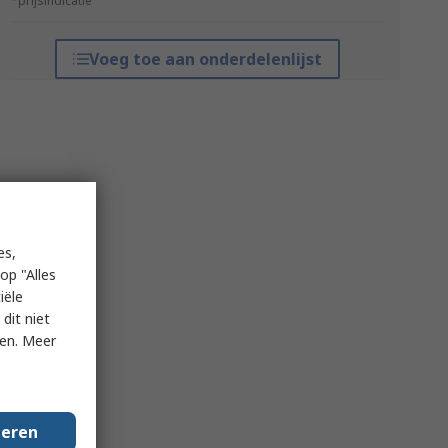
*prijsindicatie
Voeg toe aan onderdelenlijst
es,
op "Alles
iële
dit niet
ken. Meer
geren