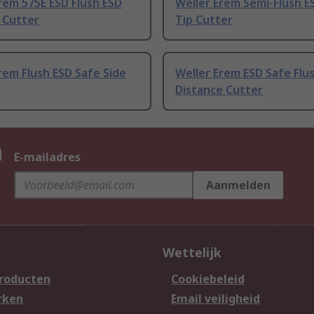
rem 575E ESD Flush ESD
Weller Erem Semi-Flush E
 Cutter
Tip Cutter
rem Flush ESD Safe Side
Weller Erem ESD Safe Flu
Distance Cutter
n
E-mailadres
Aanmelden
Wettelijk
producten
Cookiebeleid
rken
Email veiligheid