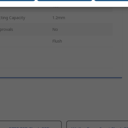
Yes
ing Capacity
1.2mm
provals
No
Flush