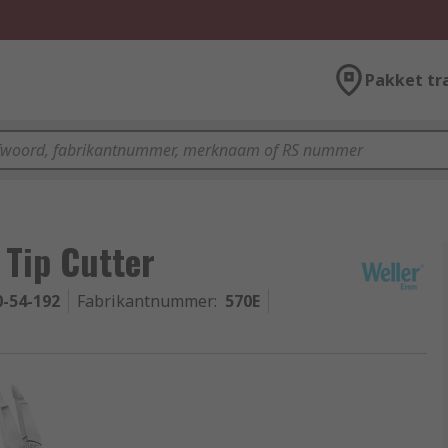
Pakket tr
 Tip Cutter
0-54-192
Fabrikantnummer
:
570E