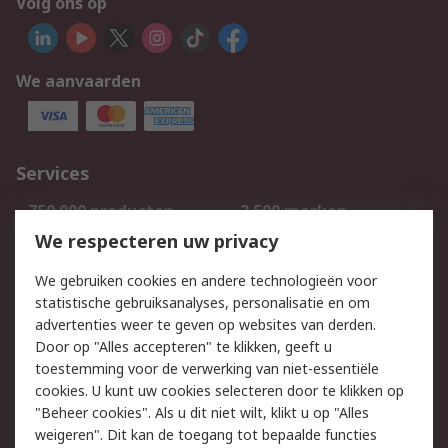
Volg ons op
We aanvaarden
Services
750.000 producten
2.500 merken
Bestellen
Inkoopoplossingen
We respecteren uw privacy
Retouren
Technisch advies
We gebruiken cookies en andere technologieën voor
Track & Trace
statistische gebruiksanalyses, personalisatie en om
advertenties weer te geven op websites van derden.
Wettelijk
Door op "Alles accepteren" te klikken, geeft u
toestemming voor de verwerking van niet-essentiële
Cookiebeleid
Email veiligheid
cookies. U kunt uw cookies selecteren door te klikken op
Privacybeleid
Websitevoorwaarden
"Beheer cookies". Als u dit niet wilt, klikt u op "Alles
weigeren". Dit kan de toegang tot bepaalde functies
Algemene