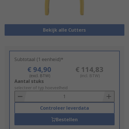
Bekijk alle Cutters
Subtotaal (1 eenheid)*
€ 94,90
€ 114,83
(excl. BTW)
(incl. BTW)
Add
Aantal stuks
to
selecteer of typ hoeveelheid
Basket
Controleer leverdata
Bestellen