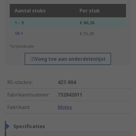
Aantal stuks
Per stuk
1 - 9
€ 60,26
10 +
€ 55,45
*prijsindicatie
Voeg toe aan onderdelenlijst
RS-stocknr.
:
427-904
Fabrikantnummer
:
732842011
Fabrikant
:
Molex
Specificaties