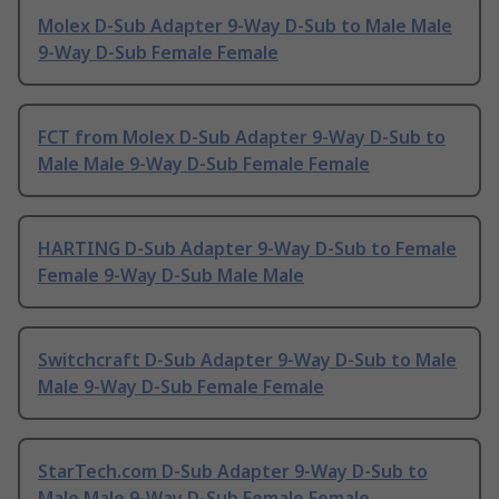
Molex D-Sub Adapter 9-Way D-Sub to Male Male
9-Way D-Sub Female Female
FCT from Molex D-Sub Adapter 9-Way D-Sub to
Male Male 9-Way D-Sub Female Female
HARTING D-Sub Adapter 9-Way D-Sub to Female
Female 9-Way D-Sub Male Male
Switchcraft D-Sub Adapter 9-Way D-Sub to Male
Male 9-Way D-Sub Female Female
StarTech.com D-Sub Adapter 9-Way D-Sub to
Male Male 9-Way D-Sub Female Female