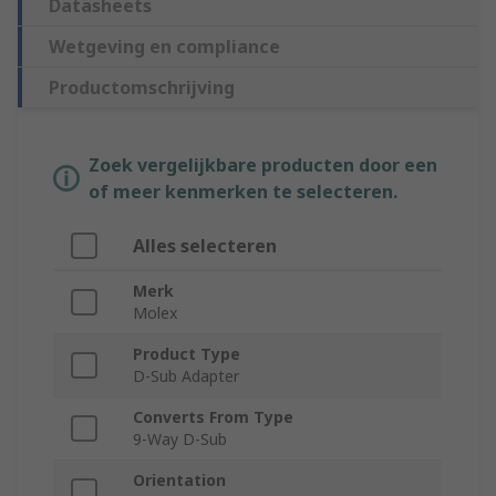
Datasheets
Wetgeving en compliance
Productomschrijving
Zoek vergelijkbare producten door een
of meer kenmerken te selecteren.
Alles selecteren
Merk
Molex
Product Type
D-Sub Adapter
Converts From Type
9-Way D-Sub
Orientation