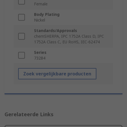
Female
Body Plating
Nickel
Standards/Approvals
chemSHERPA, IPC 1752A Class D, IPC
1752A Class C, EU RoHS, IEC-62474
Series
73284
Zoek vergelijkbare producten
Gerelateerde Links