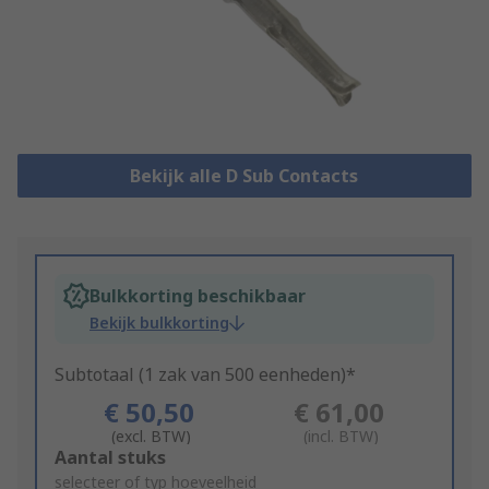
Bekijk alle D Sub Contacts
Bulkkorting beschikbaar
Bekijk bulkkorting
Subtotaal (1 zak van 500 eenheden)*
€ 50,50
€ 61,00
(excl. BTW)
(incl. BTW)
Add
Aantal stuks
to
selecteer of typ hoeveelheid