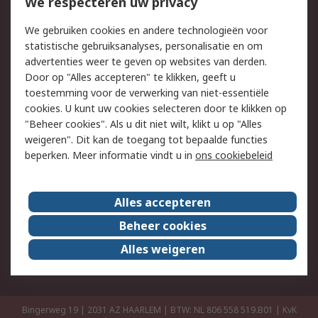
Bestellen
Inkoopoplossingen
We respecteren uw privacy
Retouren
Technisch advies
We gebruiken cookies en andere technologieën voor
Track & Trace
statistische gebruiksanalyses, personalisatie en om
advertenties weer te geven op websites van derden.
Wettelijk
Door op "Alles accepteren" te klikken, geeft u
toestemming voor de verwerking van niet-essentiële
Cookiebeleid
Email veiligheid
cookies. U kunt uw cookies selecteren door te klikken op
Privacybeleid
Websitevoorwaarden
"Beheer cookies". Als u dit niet wilt, klikt u op "Alles
weigeren". Dit kan de toegang tot bepaalde functies
Algemene
beperken. Meer informatie vindt u in
ons cookiebeleid
verkoopvoorwaarden
Over RS
Alles accepteren
RS Group
Over ons
Beheer cookies
RS wereldwijd
Werken bij RS
Alles weigeren
ESG
Bingerweg 19 | 2031 AZ HAARLEM | BTW: NL 806 558 519.B01 | KvK