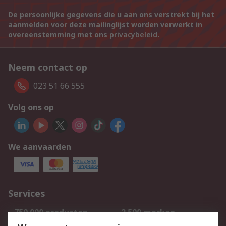
De persoonlijke gegevens die u aan ons verstrekt bij het
aanmelden voor deze mailinglijst worden verwerkt in
overeenstemming met ons
privacybeleid
.
Neem contact op
023 51 66 555
Volg ons op
We aanvaarden
Services
750.000 producten
2.500 merken