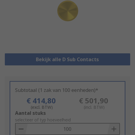
Bekijk alle D Sub Contacts
Subtotaal (1 zak van 100 eenheden)*
€ 414,80
€ 501,90
(excl. BTW)
(incl. BTW)
Add
Aantal stuks
to
selecteer of typ hoeveelheid
Basket