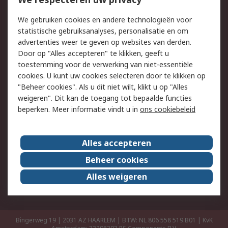
Retouren
Technisch advies
We gebruiken cookies en andere technologieën voor
Track & Trace
statistische gebruiksanalyses, personalisatie en om
advertenties weer te geven op websites van derden.
Wettelijk
Door op "Alles accepteren" te klikken, geeft u
toestemming voor de verwerking van niet-essentiële
Cookiebeleid
Email veiligheid
cookies. U kunt uw cookies selecteren door te klikken op
Privacybeleid
Websitevoorwaarden
"Beheer cookies". Als u dit niet wilt, klikt u op "Alles
weigeren". Dit kan de toegang tot bepaalde functies
Algemene
beperken. Meer informatie vindt u in
ons cookiebeleid
verkoopvoorwaarden
Over RS
Alles accepteren
RS Group
Over ons
Beheer cookies
RS wereldwijd
Werken bij RS
Alles weigeren
ESG
Bingerweg 19 | 2031 AZ HAARLEM | BTW: NL 806 558 519.B01 | KvK