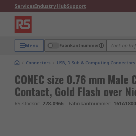
Services
Industry Hub
Support
Menu
Fabrikantnummer
/
Connectors
/
USB, D Sub & Computing Connectors
CONEC size 0.76 mm Male 
Contact, Gold Flash over N
RS-stocknr.
:
228-0966
Fabrikantnummer
:
161A180