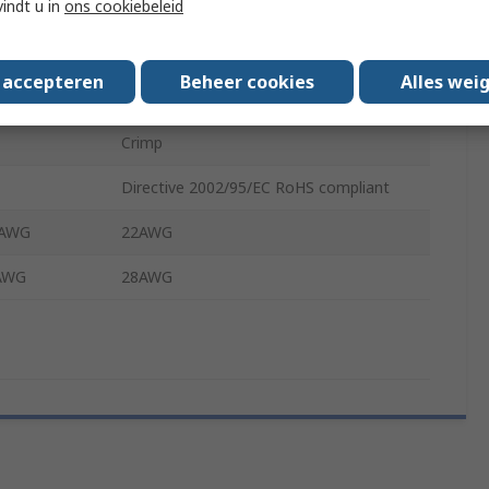
vindt u in
ons cookiebeleid
esistance
10mΩ
Plug
s accepteren
Beheer cookies
Alles wei
0.76 mm
Crimp
Directive 2002/95/EC RoHS compliant
 AWG
22AWG
 AWG
28AWG