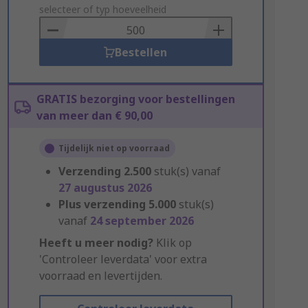
to
selecteer of typ hoeveelheid
Basket
Bestellen
GRATIS bezorging voor bestellingen
van meer dan € 90,00
Tijdelijk niet op voorraad
Verzending
2.500
stuk(s) vanaf
27 augustus 2026
Plus verzending
5.000
stuk(s)
vanaf
24 september 2026
Heeft u meer nodig?
Klik op
'Controleer leverdata' voor extra
voorraad en levertijden.