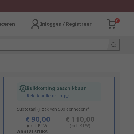
0
aceren
Inloggen / Registreer
Bulkkorting beschikbaar
Bekijk bulkkorting
Subtotaal (1 zak van 500 eenheden)*
€ 90,00
€ 110,00
(excl. BTW)
(incl. BTW)
Add
Aantal stuks