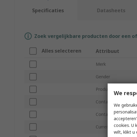
Specificaties
Datasheets
Zoek vergelijkbare producten door een o
Alles selecteren
Attribuut
Merk
Gender
Product Type
We resp
Contact Material
We gebruike
personalisa
Contact Plating
accepteren"
cookies. U 
Current
wilt, klikt