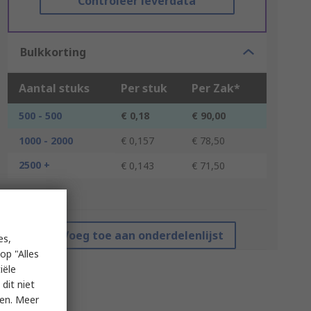
Controleer leverdata
Bulkkorting
Aantal stuks
Per stuk
Per Zak*
500 - 500
€ 0,18
€ 90,00
1000 - 2000
€ 0,157
€ 78,50
2500 +
€ 0,143
€ 71,50
*prijsindicatie
Voeg toe aan onderdelenlijst
es,
op "Alles
iële
dit niet
ken. Meer