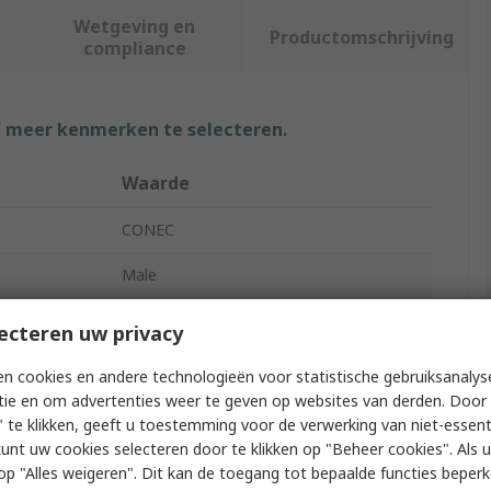
Wetgeving en
Productomschrijving
compliance
f meer kenmerken te selecteren.
Waarde
CONEC
Male
D-Sub Connector Contact
ecteren uw privacy
Copper Alloy
n cookies en andere technologieën voor statistische gebruiksanalys
tie en om advertenties weer te geven op websites van derden. Door 
Gold Flash over Nickel
 te klikken, geeft u toestemming voor de verwerking van niet-essent
kunt uw cookies selecteren door te klikken op "Beheer cookies". Als u 
3A
 u op "Alles weigeren". Dit kan de toegang tot bepaalde functies beper