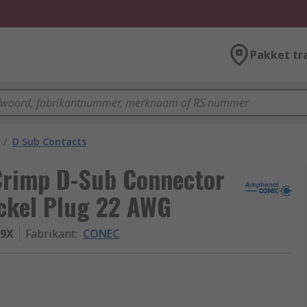
Pakket tr
/
D Sub Contacts
Crimp D-Sub Connector
ickel Plug 22 AWG
09X
Fabrikant
:
CONEC