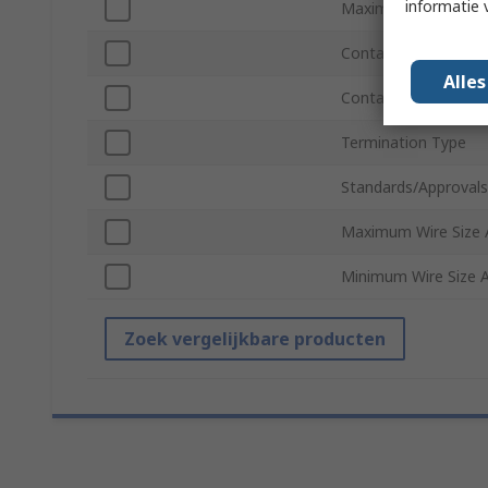
informatie 
Maximum Contact R
Contact Type
Alle
Contact Size
Termination Type
Standards/Approvals
Maximum Wire Size
Minimum Wire Size
Zoek vergelijkbare producten