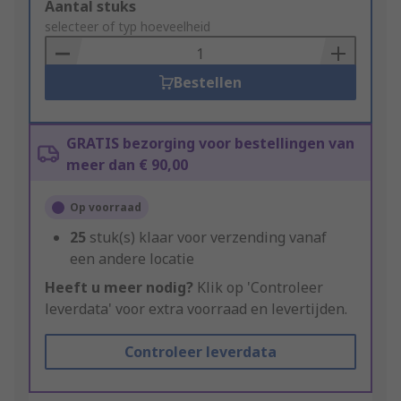
Add
Aantal stuks
to
selecteer of typ hoeveelheid
Basket
Bestellen
GRATIS bezorging voor bestellingen van
meer dan € 90,00
Op voorraad
25
stuk(s) klaar voor verzending vanaf
een andere locatie
Heeft u meer nodig?
Klik op 'Controleer
leverdata' voor extra voorraad en levertijden.
Controleer leverdata