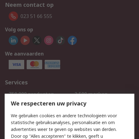
Neem contact op
023 51 66 555
Volg ons op
We aanvaarden
Services
750.000 producten
2.500 merken
Bestellen
Inkoopoplossingen
We respecteren uw privacy
Retouren
Technisch advies
We gebruiken cookies en andere technologieën voor
Track & Trace
statistische gebruiksanalyses, personalisatie en om
advertenties weer te geven op websites van derden.
Wettelijk
Door op "Alles accepteren" te klikken, geeft u