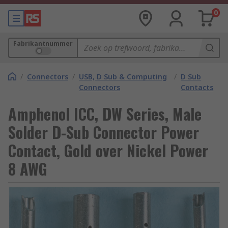
0
Fabrikantnummer
/
Connectors
/
USB, D Sub & Computing
/
D Sub
Connectors
Contacts
Amphenol ICC, DW Series, Male
Solder D-Sub Connector Power
Contact, Gold over Nickel Power
8 AWG