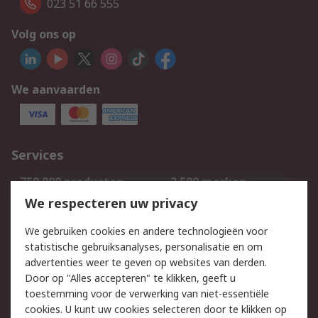
023 51 66 555
Volg ons op
We aanvaarden
Services
750.000 producten
2.500 merken
Bestellen
Inkoopoplossingen
We respecteren uw privacy
Retouren
Technisch advies
We gebruiken cookies en andere technologieën voor
Track & Trace
statistische gebruiksanalyses, personalisatie en om
advertenties weer te geven op websites van derden.
Wettelijk
Door op "Alles accepteren" te klikken, geeft u
toestemming voor de verwerking van niet-essentiële
Cookiebeleid
Email veiligheid
cookies. U kunt uw cookies selecteren door te klikken op