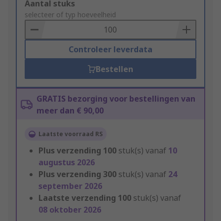
Add
Aantal stuks
to
selecteer of typ hoeveelheid
Basket
Controleer leverdata
Bestellen
GRATIS bezorging voor bestellingen van
meer dan € 90,00
Laatste voorraad RS
Plus verzending
100
stuk(s) vanaf
10
augustus 2026
Plus verzending
300
stuk(s) vanaf
24
september 2026
Laatste verzending
100
stuk(s) vanaf
08 oktober 2026