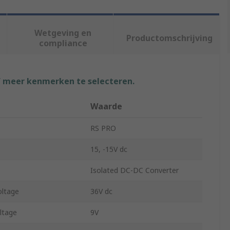
Wetgeving en
Productomschrijving
compliance
f meer kenmerken te selecteren.
Waarde
RS PRO
15, -15V dc
Isolated DC-DC Converter
ltage
36V dc
ltage
9V