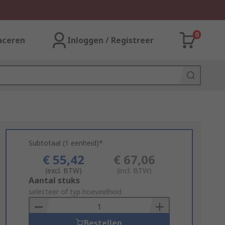
0
aceren
Inloggen / Registreer
Subtotaal (1 eenheid)*
€ 55,42
€ 67,06
(excl. BTW)
(incl. BTW)
Add
Aantal stuks
to
selecteer of typ hoeveelheid
Basket
Bestellen