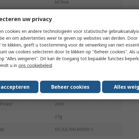
667mA
Through Hole
ecteren uw privacy
1098000h
n cookies en andere technologieën voor statistische gebruiksanalys
tie en om advertenties weer te geven op websites van derden. Door 
100mV Pk-Pk
 te klikken, geeft u toestemming voor de verwerking van niet-essent
kunt uw cookies selecteren door te klikken op "Beheer cookies". Als u 
djustment Range
10 %
 u op "Alles weigeren". Dit kan de toegang tot bepaalde functies beper
vindt u in
ons cookiebeleid
1.6kV dc
6
s accepteren
Beheer cookies
Alles wei
2 x 1 in
 Power
20W
27g
ls
IEC/UL/EN 60950-1