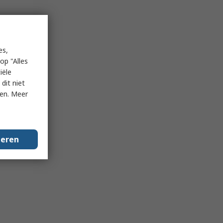
es,
op "Alles
iële
dit niet
ken. Meer
geren