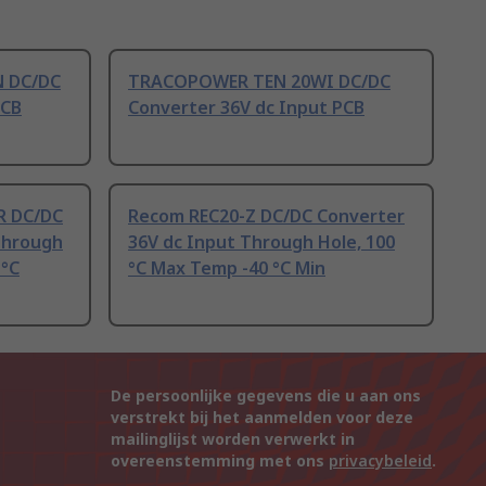
 DC/DC
TRACOPOWER TEN 20WI DC/DC
PCB
Converter 36V dc Input PCB
 DC/DC
Recom REC20-Z DC/DC Converter
Through
36V dc Input Through Hole, 100
 °C
°C Max Temp -40 °C Min
De persoonlijke gegevens die u aan ons
verstrekt bij het aanmelden voor deze
mailinglijst worden verwerkt in
overeenstemming met ons
privacybeleid
.