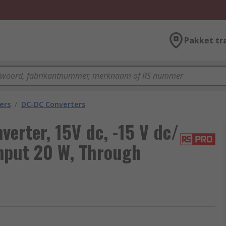
Pakket tr
ers
/
DC-DC Converters
erter, 15V dc, -15 V dc/
Input 20 W, Through