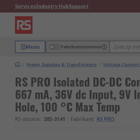
Services
Industry Hub
Support
Menu
Fabrikantnummer
/
Power Supplies & Transformers
/
Voltage Convert
RS PRO Isolated DC-DC Conv
667 mA, 36V dc Input, 9V 
Hole, 100 °C Max Temp
RS-stocknr.
:
285-3141
Fabrikant
:
RS PRO