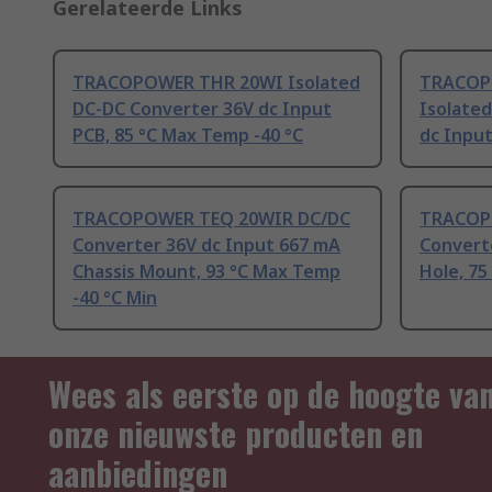
Gerelateerde Links
TRACOPOWER THR 20WI Isolated
TRACOP
DC-DC Converter 36V dc Input
Isolate
PCB, 85 °C Max Temp -40 °C
dc Input
TRACOPOWER TEQ 20WIR DC/DC
TRACOP
Converter 36V dc Input 667 mA
Convert
Chassis Mount, 93 °C Max Temp
Hole, 75
-40 °C Min
Wees als eerste op de hoogte va
onze nieuwste producten en
aanbiedingen