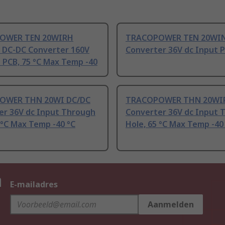
OWER TEN 20WIRH
TRACOPOWER TEN 20WIN
d DC-DC Converter 160V
Converter 36V dc Input 
 PCB, 75 °C Max Temp -40
OWER THN 20WI DC/DC
TRACOPOWER THN 20WIR
er 36V dc Input Through
Converter 36V dc Input 
 °C Max Temp -40 °C
Hole, 65 °C Max Temp -40
n
E-mailadres
Aanmelden