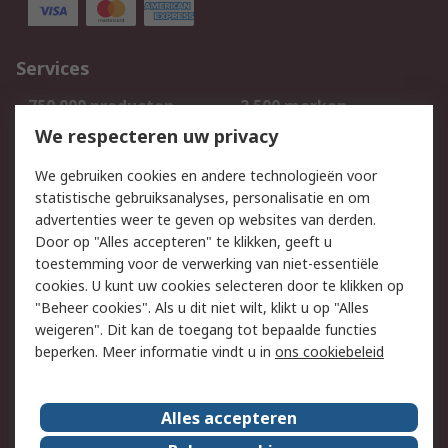
Services
750.000 producten
2.500 merken
Bestellen
Inkoopoplossingen
We respecteren uw privacy
Retouren
Technisch advies
We gebruiken cookies en andere technologieën voor
Track & Trace
statistische gebruiksanalyses, personalisatie en om
advertenties weer te geven op websites van derden.
Wettelijk
Door op "Alles accepteren" te klikken, geeft u
toestemming voor de verwerking van niet-essentiële
Cookiebeleid
Email veiligheid
cookies. U kunt uw cookies selecteren door te klikken op
Privacybeleid
Websitevoorwaarden
"Beheer cookies". Als u dit niet wilt, klikt u op "Alles
weigeren". Dit kan de toegang tot bepaalde functies
Algemene
beperken. Meer informatie vindt u in
ons cookiebeleid
verkoopvoorwaarden
Over RS
Alles accepteren
RS Group
Over ons