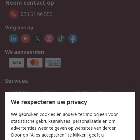
Neem contact op
023 51 66 555
Volg ons op
We aanvaarden
Services
750.000 producten
2.500 merken
Bestellen
Inkoopoplossingen
We respecteren uw privacy
Retouren
Technisch advies
We gebruiken cookies en andere technologieën voor
Track & Trace
statistische gebruiksanalyses, personalisatie en om
advertenties weer te geven op websites van derden.
Wettelijk
Door op "Alles accepteren" te klikken, geeft u