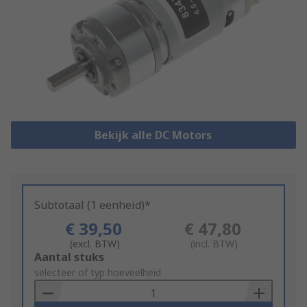
Bekijk alle DC Motors
Subtotaal (1 eenheid)*
€ 39,50
€ 47,80
(excl. BTW)
(incl. BTW)
Add
Aantal stuks
to
selecteer of typ hoeveelheid
Basket