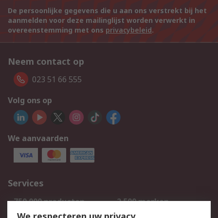
De persoonlijke gegevens die u aan ons verstrekt bij het
aanmelden voor deze mailinglijst worden verwerkt in
overeenstemming met ons
privacybeleid
.
Neem contact op
023 51 66 555
Volg ons op
We aanvaarden
Services
750.000 producten
2.500 merken
Bestellen
Inkoopoplossingen
We respecteren uw privacy