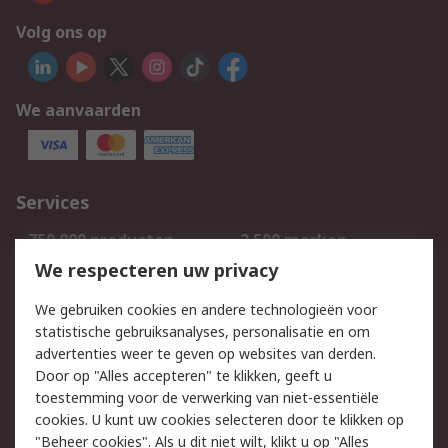
Volg ons op
We aanvaarden
Services
750.000 producten
2.500 merken
Bestellen
Inkoopoplossingen
We respecteren uw privacy
Retouren
Technisch advies
We gebruiken cookies en andere technologieën voor
Track & Trace
statistische gebruiksanalyses, personalisatie en om
advertenties weer te geven op websites van derden.
Wettelijk
Door op "Alles accepteren" te klikken, geeft u
toestemming voor de verwerking van niet-essentiële
Cookiebeleid
Email veiligheid
cookies. U kunt uw cookies selecteren door te klikken op
Privacybeleid
Websitevoorwaarden
"Beheer cookies". Als u dit niet wilt, klikt u op "Alles