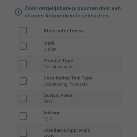
Zoek vergelijkbare producten door een
of meer kenmerken te selecteren.
Alles selecteren
Merk
Weller
Product Type
Desoldering Kit
Desoldering Tool Type
Desoldering Tweezers
Output Power
80W
Voltage
12 V
Standards/Approvals
RoHS