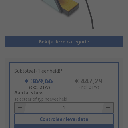
Bekijk deze categorie
Subtotaal (1 eenheid)*
€ 369,66
€ 447,29
(excl. BTW)
(incl. BTW)
Add
Aantal stuks
to
selecteer of typ hoeveelheid
Basket
Controleer leverdata