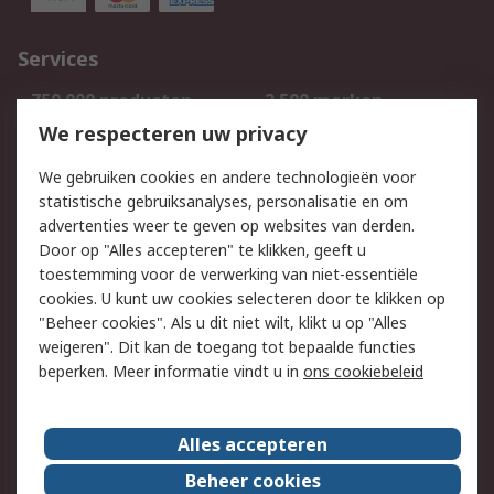
Services
750.000 producten
2.500 merken
Bestellen
Inkoopoplossingen
We respecteren uw privacy
Retouren
Technisch advies
We gebruiken cookies en andere technologieën voor
Track & Trace
statistische gebruiksanalyses, personalisatie en om
advertenties weer te geven op websites van derden.
Wettelijk
Door op "Alles accepteren" te klikken, geeft u
toestemming voor de verwerking van niet-essentiële
Cookiebeleid
Email veiligheid
cookies. U kunt uw cookies selecteren door te klikken op
Privacybeleid
Websitevoorwaarden
"Beheer cookies". Als u dit niet wilt, klikt u op "Alles
weigeren". Dit kan de toegang tot bepaalde functies
Algemene
beperken. Meer informatie vindt u in
ons cookiebeleid
verkoopvoorwaarden
Over RS
Alles accepteren
RS Group
Over ons
Beheer cookies