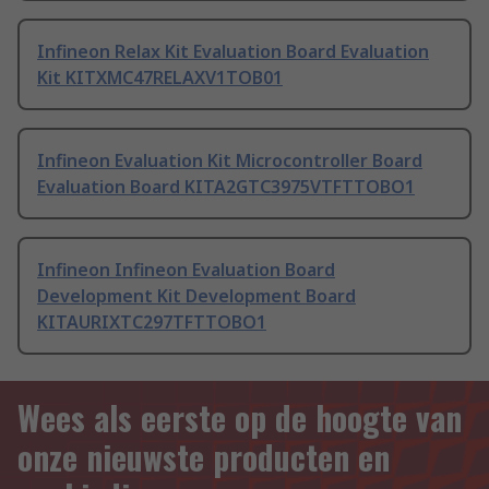
Infineon Relax Kit Evaluation Board Evaluation
Kit KITXMC47RELAXV1TOB01
Infineon Evaluation Kit Microcontroller Board
Evaluation Board KITA2GTC3975VTFTTOBO1
Infineon Infineon Evaluation Board
Development Kit Development Board
KITAURIXTC297TFTTOBO1
Wees als eerste op de hoogte van
onze nieuwste producten en