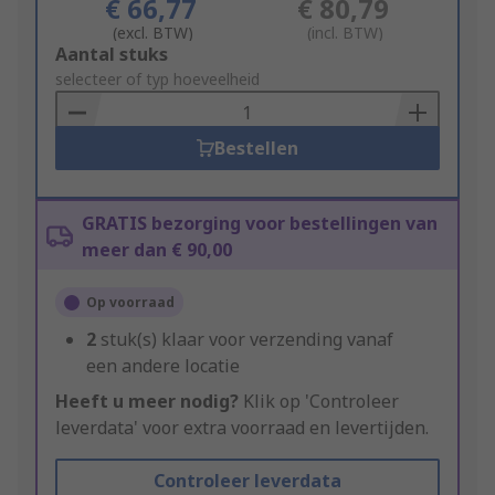
€ 66,77
€ 80,79
(excl. BTW)
(incl. BTW)
Add
Aantal stuks
to
selecteer of typ hoeveelheid
Basket
Bestellen
GRATIS bezorging voor bestellingen van
meer dan € 90,00
Op voorraad
2
stuk(s) klaar voor verzending vanaf
een andere locatie
Heeft u meer nodig?
Klik op 'Controleer
leverdata' voor extra voorraad en levertijden.
Controleer leverdata