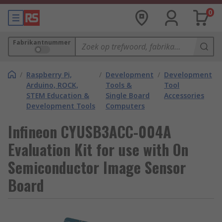
0
Fabrikantnummer
/
Raspberry Pi,
/
Development
/
Development
Arduino, ROCK,
Tools &
Tool
STEM Education &
Single Board
Accessories
Development Tools
Computers
Infineon CYUSB3ACC-004A
Evaluation Kit for use with On
Semiconductor Image Sensor
Board