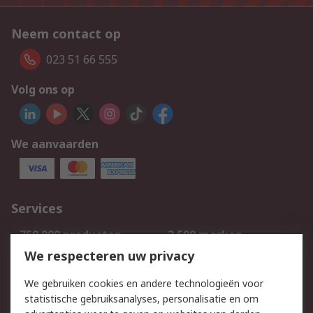
Neem contact op
023 51 66 555
Volg ons op
We aanvaarden
Services
750.000 producten
2.500 merken
Bestellen
Inkoopoplossingen
We respecteren uw privacy
Retouren
Technisch advies
We gebruiken cookies en andere technologieën voor
Track & Trace
statistische gebruiksanalyses, personalisatie en om