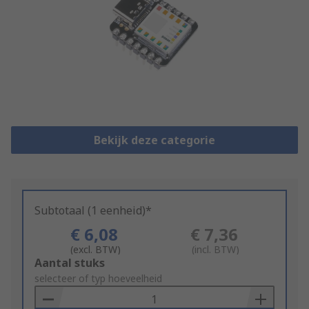
Bekijk deze categorie
Subtotaal (1 eenheid)*
€ 6,08
€ 7,36
(excl. BTW)
(incl. BTW)
Add
Aantal stuks
to
selecteer of typ hoeveelheid
Basket