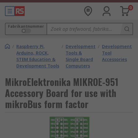
0
Fabrikantnummer
/
Raspberry Pi,
/
Development
/
Development
Arduino, ROCK,
Tools &
Tool
STEM Education &
Single Board
Accessories
Development Tools
Computers
MikroElektronika MIKROE-951
Accessory Board for use with
mikroBus form factor