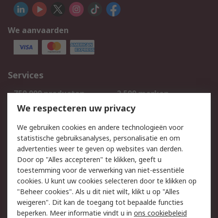
We aanvaarden
Services
750.000 producten
2.500 merken
Bestellen
Inkoopoplossingen
We respecteren uw privacy
Retouren
Technisch advies
We gebruiken cookies en andere technologieën voor
Track & Trace
statistische gebruiksanalyses, personalisatie en om
advertenties weer te geven op websites van derden.
Wettelijk
Door op "Alles accepteren" te klikken, geeft u
toestemming voor de verwerking van niet-essentiële
Cookiebeleid
Email veiligheid
cookies. U kunt uw cookies selecteren door te klikken op
Privacybeleid
Websitevoorwaarden
"Beheer cookies". Als u dit niet wilt, klikt u op "Alles
weigeren". Dit kan de toegang tot bepaalde functies
Algemene
beperken. Meer informatie vindt u in
ons cookiebeleid
verkoopvoorwaarden