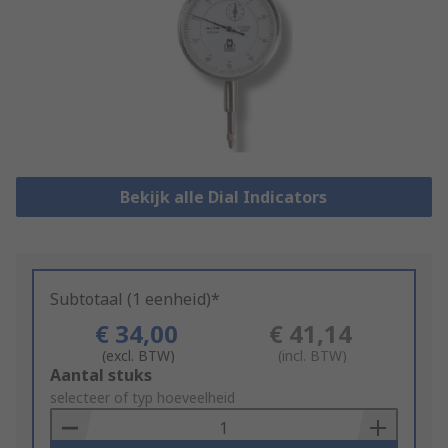
Bekijk alle Dial Indicators
Subtotaal (1 eenheid)*
€ 34,00
€ 41,14
(excl. BTW)
(incl. BTW)
Add
Aantal stuks
to
selecteer of typ hoeveelheid
Basket