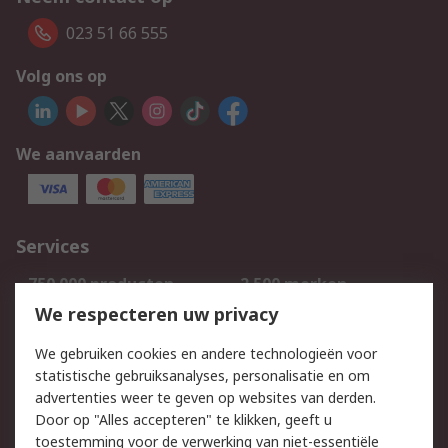
023 51 66 555
Volg ons op
We aanvaarden
Services
750.000 producten
2.500 merken
Bestellen
Inkoopoplossingen
We respecteren uw privacy
Retouren
Technisch advies
We gebruiken cookies en andere technologieën voor
Track & Trace
statistische gebruiksanalyses, personalisatie en om
advertenties weer te geven op websites van derden.
Wettelijk
Door op "Alles accepteren" te klikken, geeft u
toestemming voor de verwerking van niet-essentiële