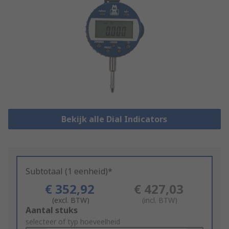
Bekijk alle Dial Indicators
Subtotaal (1 eenheid)*
€ 352,92
€ 427,03
(excl. BTW)
(incl. BTW)
Add
Aantal stuks
to
selecteer of typ hoeveelheid