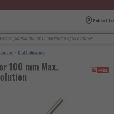
Pakket tr
urement
/
Dial Indicators
tor 100 mm Max.
olution