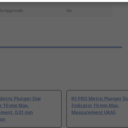
ds/Approvals
No
etric Plunger Dial
RS PRO Metric Plunger Di
or 10 mm Max.
Indicator 10 mm Max.
ment, 0.01 mm
Measurement UKAS
ion