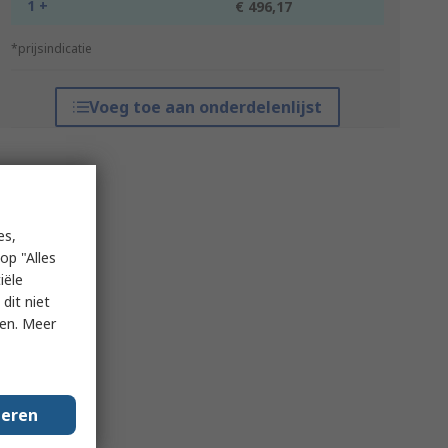
1 +
€ 496,17
*prijsindicatie
Voeg toe aan onderdelenlijst
es,
op "Alles
iële
dit niet
ken. Meer
geren