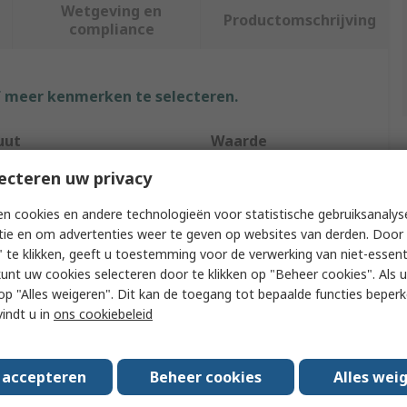
Wetgeving en
Productomschrijving
compliance
f meer kenmerken te selecteren.
uut
Waarde
ecteren uw privacy
RS PRO
n cookies en andere technologieën voor statistische gebruiksanalys
m Measurement
100 mm
tie en om advertenties weer te geven op websites van derden. Door 
 te klikken, geeft u toestemming voor de verwerking van niet-essent
 Type
Dial Indicator
kunt uw cookies selecteren door te klikken op "Beheer cookies". Als u 
ion
0.01 mm
 u op "Alles weigeren". Dit kan de toegang tot bepaalde functies beper
vindt u in
ons cookiebeleid
settable
Yes
/Metric
Metric
s accepteren
Beheer cookies
Alles wei
e
80mm