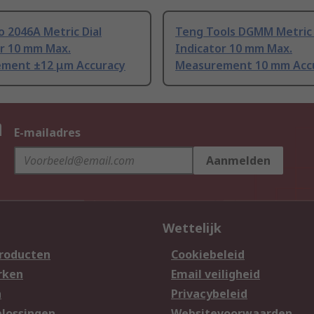
 2046A Metric Dial
Teng Tools DGMM Metric 
or 10 mm Max.
Indicator 10 mm Max.
ment ±12 μm Accuracy
Measurement 10 mm Acc
n
E-mailadres
Aanmelden
Wettelijk
producten
Cookiebeleid
rken
Email veiligheid
n
Privacybeleid
lossingen
Websitevoorwaarden