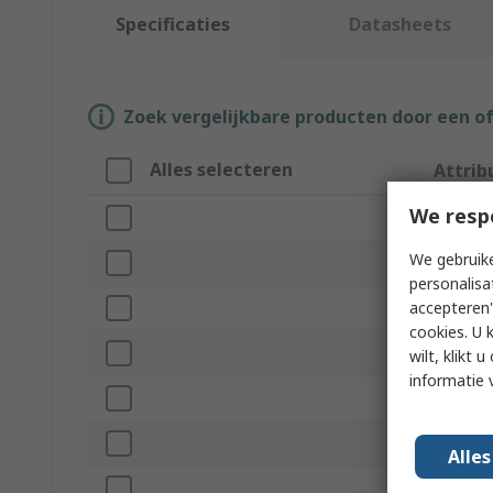
Specificaties
Datasheets
Zoek vergelijkbare producten door een o
Alles selecteren
Attrib
We resp
Merk
We gebruike
Maximu
personalisa
accepteren"
Product
cookies. U 
Resolut
wilt, klikt
informatie 
Zero Re
Imperial
Alle
Dial Siz