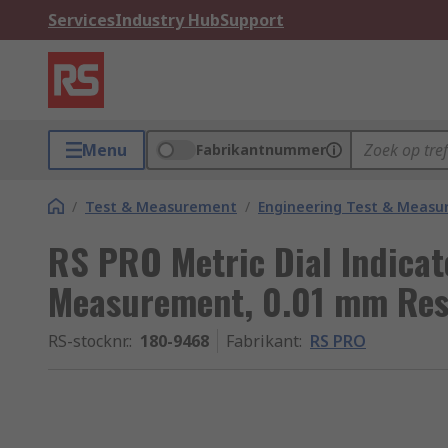
Services
Industry Hub
Support
Menu
Fabrikantnummer
/
Test & Measurement
/
Engineering Test & Meas
RS PRO Metric Dial Indica
Measurement, 0.01 mm Res
RS-stocknr.
:
180-9468
Fabrikant
:
RS PRO