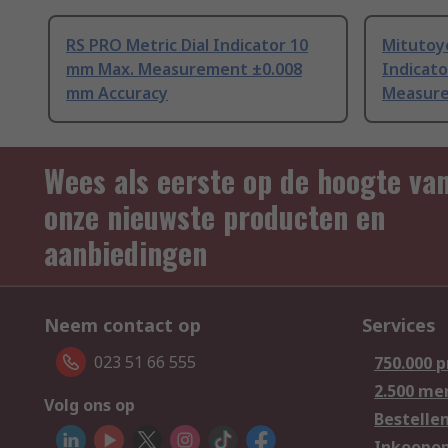
RS PRO Metric Dial Indicator 10
Mitutoyo
mm Max. Measurement ±0.008
Indicat
mm Accuracy
Measure
Wees als eerste op de hoogte va
onze nieuwste producten en
aanbiedingen
Neem contact op
Services
023 51 66 555
750.000 
2.500 me
Volg ons op
Bestelle
Inkoopop