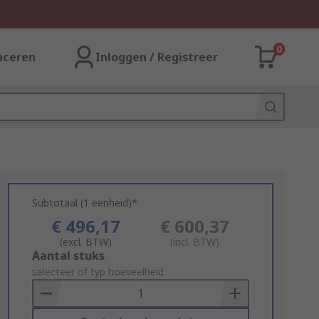
0
aceren
Inloggen / Registreer
Subtotaal (1 eenheid)*
€ 496,17
€ 600,37
(excl. BTW)
(incl. BTW)
Add
Aantal stuks
to
selecteer of typ hoeveelheid
Basket