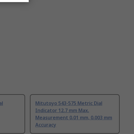
al
Mitutoyo 543-575 Metric Dial
Indicator 12.7 mm Max.
Measurement 0.01 mm, 0.003 mm
Accuracy