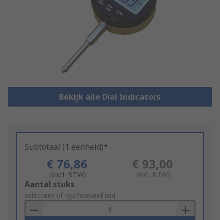
Bekijk alle Dial Indicators
Subtotaal (1 eenheid)*
€ 76,86
€ 93,00
(excl. BTW)
(incl. BTW)
Add
Aantal stuks
to
selecteer of typ hoeveelheid
Basket