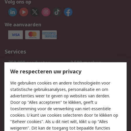
Volg ons op
We aanvaarden
Services
750.000 producten
2.500 merken
Bestellen
Inkoopoplossingen
We respecteren uw privacy
Retouren
Technisch advies
We gebruiken cookies en andere technologieën voor
Track & Trace
statistische gebruiksanalyses, personalisatie en om
advertenties weer te geven op websites van derden.
Wettelijk
Door op "Alles accepteren" te klikken, geeft u
toestemming voor de verwerking van niet-essentiële
Cookiebeleid
Email veiligheid
cookies. U kunt uw cookies selecteren door te klikken op
Privacybeleid
Websitevoorwaarden
"Beheer cookies". Als u dit niet wilt, klikt u op "Alles
weigeren". Dit kan de toegang tot bepaalde functies
Algemene