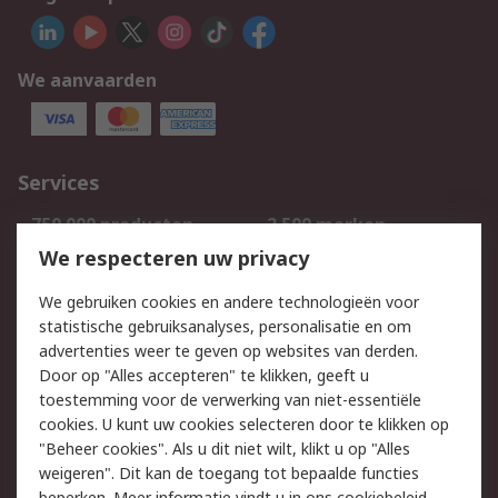
We aanvaarden
Services
750.000 producten
2.500 merken
Bestellen
Inkoopoplossingen
We respecteren uw privacy
Retouren
Technisch advies
We gebruiken cookies en andere technologieën voor
Track & Trace
statistische gebruiksanalyses, personalisatie en om
advertenties weer te geven op websites van derden.
Wettelijk
Door op "Alles accepteren" te klikken, geeft u
toestemming voor de verwerking van niet-essentiële
Cookiebeleid
Email veiligheid
cookies. U kunt uw cookies selecteren door te klikken op
Privacybeleid
Websitevoorwaarden
"Beheer cookies". Als u dit niet wilt, klikt u op "Alles
weigeren". Dit kan de toegang tot bepaalde functies
Algemene
beperken. Meer informatie vindt u in
ons cookiebeleid