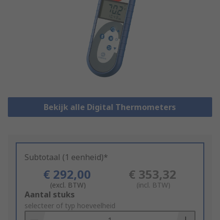
Bekijk alle Digital Thermometers
Subtotaal (1 eenheid)*
€ 292,00
€ 353,32
(excl. BTW)
(incl. BTW)
Add
Aantal stuks
to
selecteer of typ hoeveelheid
Basket