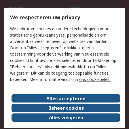
750.000 producten
2.500 merken
Bestellen
Inkoopoplossingen
We respecteren uw privacy
Retouren
Technisch advies
We gebruiken cookies en andere technologieën voor
Track & Trace
statistische gebruiksanalyses, personalisatie en om
advertenties weer te geven op websites van derden.
Wettelijk
Door op "Alles accepteren" te klikken, geeft u
toestemming voor de verwerking van niet-essentiële
Cookiebeleid
Email veiligheid
cookies. U kunt uw cookies selecteren door te klikken op
Privacybeleid
Websitevoorwaarden
"Beheer cookies". Als u dit niet wilt, klikt u op "Alles
weigeren". Dit kan de toegang tot bepaalde functies
Algemene
beperken. Meer informatie vindt u in
ons cookiebeleid
verkoopvoorwaarden
Over RS
Alles accepteren
RS Group
Over ons
Beheer cookies
RS wereldwijd
Werken bij RS
Alles weigeren
ESG