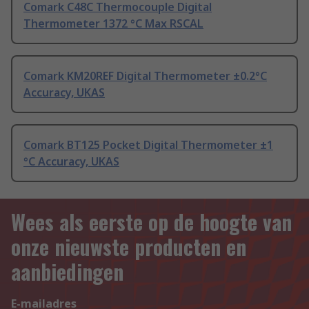
Comark C48C Thermocouple Digital
Thermometer 1372 °C Max RSCAL
Comark KM20REF Digital Thermometer ±0.2°C
Accuracy, UKAS
Comark BT125 Pocket Digital Thermometer ±1
°C Accuracy, UKAS
Wees als eerste op de hoogte van
onze nieuwste producten en
aanbiedingen
E-mailadres