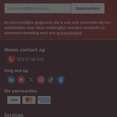
Aanmelden
De persoonlijke gegevens die u aan ons verstrekt bij het
aanmelden voor deze mailinglijst worden verwerkt in
overeenstemming met ons
privacybeleid
.
Neem contact op
023 51 66 555
Volg ons op
We aanvaarden
Services