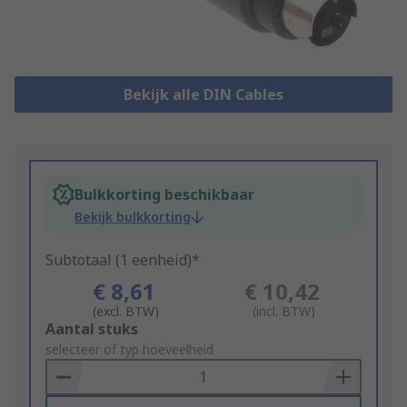
Bekijk alle DIN Cables
Bulkkorting beschikbaar
Bekijk bulkkorting
Subtotaal (1 eenheid)*
€ 8,61
€ 10,42
(excl. BTW)
(incl. BTW)
Add
Aantal stuks
to
selecteer of typ hoeveelheid
Basket