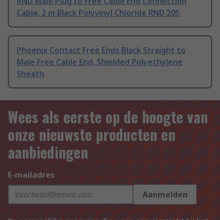
RND Male Plug to Free Cable End Connection
Cable, 2 m Black Polyvinyl Chloride RND 205
Phoenix Contact Free Ends Black Straight to
Male Free Cable End, Shielded Polyethylene
Sheath
Wees als eerste op de hoogte van
onze nieuwste producten en
aanbiedingen
E-mailadres
Aanmelden