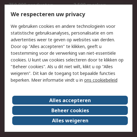
750.000 producten
2.500 merken
Bestellen
Inkoopoplossingen
We respecteren uw privacy
Retouren
Technisch advies
We gebruiken cookies en andere technologieën voor
Track & Trace
statistische gebruiksanalyses, personalisatie en om
advertenties weer te geven op websites van derden.
Wettelijk
Door op "Alles accepteren" te klikken, geeft u
toestemming voor de verwerking van niet-essentiële
Cookiebeleid
Email veiligheid
cookies. U kunt uw cookies selecteren door te klikken op
Privacybeleid
Websitevoorwaarden
"Beheer cookies". Als u dit niet wilt, klikt u op "Alles
weigeren". Dit kan de toegang tot bepaalde functies
Algemene
beperken. Meer informatie vindt u in
ons cookiebeleid
verkoopvoorwaarden
Over RS
Alles accepteren
RS Group
Over ons
Beheer cookies
RS wereldwijd
Werken bij RS
Alles weigeren
ESG