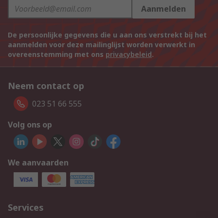
Aanmelden
De persoonlijke gegevens die u aan ons verstrekt bij het
aanmelden voor deze mailinglijst worden verwerkt in
overeenstemming met ons
privacybeleid
.
Neem contact op
023 51 66 555
Volg ons op
We aanvaarden
Services