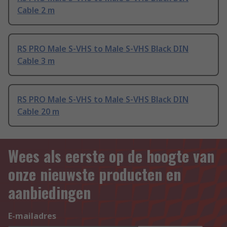
Cable 2 m
RS PRO Male S-VHS to Male S-VHS Black DIN
Cable 3 m
RS PRO Male S-VHS to Male S-VHS Black DIN
Cable 20 m
Wees als eerste op de hoogte van
onze nieuwste producten en
aanbiedingen
E-mailadres