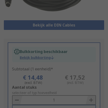
Bekijk alle DIN Cables
Bulkkorting beschikbaar
Bekijk bulkkorting
Subtotaal (1 eenheid)*
€ 14,48
€ 17,52
(excl. BTW)
(incl. BTW)
Add
Aantal stuks
to
selecteer of typ hoeveelheid
Basket