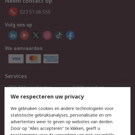
Neem contact op
023 51 66 555
Volg ons op
We aanvaarden
Services
750.000 producten
2.500 merken
Bestellen
Inkoopoplossingen
We respecteren uw privacy
Retouren
Technisch advies
We gebruiken cookies en andere technologieën voor
Track & Trace
statistische gebruiksanalyses, personalisatie en om
advertenties weer te geven op websites van derden.
Wettelijk
Door op "Alles accepteren" te klikken, geeft u
toestemming voor de verwerking van niet-essentiële