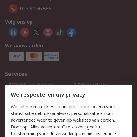
023 51 66 555
Volg ons op
We aanvaarden
Services
750.000 producten
2.500 merken
Bestellen
Inkoopoplossingen
We respecteren uw privacy
Retouren
Technisch advies
We gebruiken cookies en andere technologieën voor
Track & Trace
statistische gebruiksanalyses, personalisatie en om
advertenties weer te geven op websites van derden.
Wettelijk
Door op "Alles accepteren" te klikken, geeft u
toestemming voor de verwerking van niet-essentiële