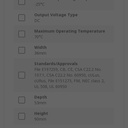
-25°C
Output Voltage Type
DC
Maximum Operating Temperature
70°C
Width
36mm
Standards/Approvals
File E197259, CB, CE, CSA C22.2 No.
107.1, CSA C22.2 No. 60950, cULus,
cURus, File E151273, FM, NEC class 2,
UL 508, UL 60950
Depth
53mm
Height
90mm