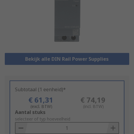
Bekijk alle DIN Rail Power Supplies
Subtotaal (1 eenheid)*
€ 61,31
€ 74,19
(excl. BTW)
(incl. BTW)
Add
Aantal stuks
to
selecteer of typ hoeveelheid
Basket