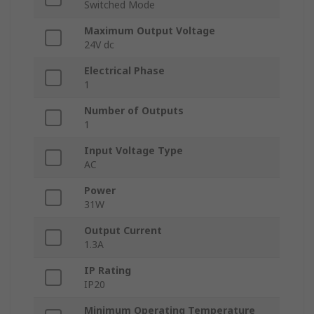
Switched Mode
Maximum Output Voltage
24V dc
Electrical Phase
1
Number of Outputs
1
Input Voltage Type
AC
Power
31W
Output Current
1.3A
IP Rating
IP20
Minimum Operating Temperature