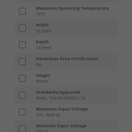
Maximum Operating Temperature
70°C
Width
52.5mm
Depth
54.5mm
Hazardous Area Certification
No
Height
90mm
Standards/Approvals
RoHS, TUV EN 609501, UL
Maximum Input Voltage
370, 264V dc
Minimum Input Voltage
85V ac