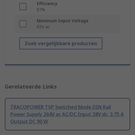
Efficiency
87%
Minimum Input Voltage
85V ac
Zoek vergelijkbare producten
Gerelateerde Links
TRACOPOWER TSP Switched Mode DIN Rail
Power Supply 264V ac AC/DC Input 28V dc, 3.75 A
Output DC 90 W