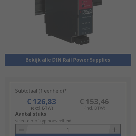
Bekijk alle DIN Rail Power Supplies
Subtotaal (1 eenheid)*
€ 126,83
€ 153,46
(excl. BTW)
(incl. BTW)
Add
Aantal stuks
to
selecteer of typ hoeveelheid
Basket