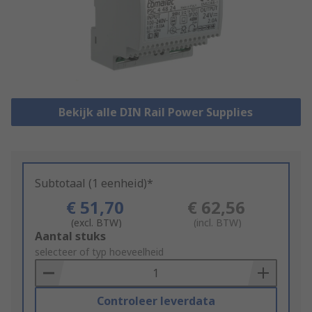
Bekijk alle DIN Rail Power Supplies
Subtotaal (1 eenheid)*
€ 51,70
€ 62,56
(excl. BTW)
(incl. BTW)
Add
Aantal stuks
to
selecteer of typ hoeveelheid
Basket
Controleer leverdata