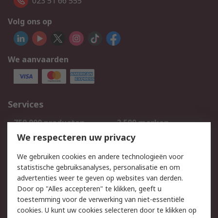
023 51 66 555
Volg ons op
We aanvaarden
Services
750.000 producten
2.500 merken
Bestellen
Inkoopoplossingen
We respecteren uw privacy
Retouren
Technisch advies
We gebruiken cookies en andere technologieën voor
Track & Trace
statistische gebruiksanalyses, personalisatie en om
advertenties weer te geven op websites van derden.
Wettelijk
Door op "Alles accepteren" te klikken, geeft u
toestemming voor de verwerking van niet-essentiële
Cookiebeleid
Email veiligheid
cookies. U kunt uw cookies selecteren door te klikken op