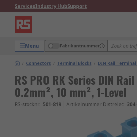
Services
Industry Hub
Support
Menu
Fabrikantnummer
/
Connectors
/
Terminal Blocks
/
DIN Rail Terminal
RS PRO RK Series DIN Rail 
0.2mm², 10 mm², 1-Level
RS-stocknr.
:
501-819
Artikelnummer Distrelec
:
304