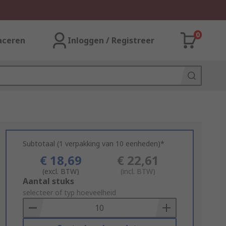
0
aceren
Inloggen / Registreer
Subtotaal (1 verpakking van 10 eenheden)*
€ 18,69
€ 22,61
(excl. BTW)
(incl. BTW)
Add
Aantal stuks
to
selecteer of typ hoeveelheid
Basket