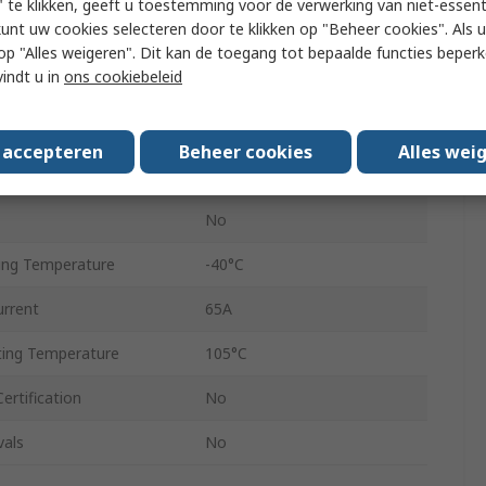
 te klikken, geeft u toestemming voor de verwerking van niet-essent
kunt uw cookies selecteren door te klikken op "Beheer cookies". Als u 
800V
 u op "Alles weigeren". Dit kan de toegang tot bepaalde functies beper
vindt u in
ons cookiebeleid
0.2, 10mm²
ize AWG
22AWG
s accepteren
Beheer cookies
Alles wei
ize AWG
6AWG
No
ing Temperature
-40°C
urrent
65A
ing Temperature
105°C
ertification
No
vals
No