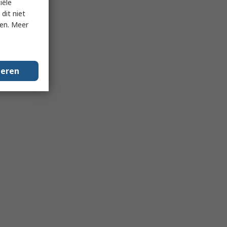
iële
dit niet
ken. Meer
geren