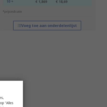
10 +
€ 1,869
€ 18,69
*prijsindicatie
Voeg toe aan onderdelenlijst
es,
op "Alles