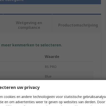
Wetgeving en
Productomschrijving
compliance
f meer kenmerken te selecteren.
Waarde
RS PRO
Blue
DIN Rail Terminal Block
ecteren uw privacy
s
1
n cookies en andere technologieën voor statistische gebruiksanalys
tie en om advertenties weer te geven op websites van derden. Door 
RK