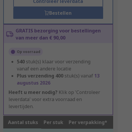
Controleer leverdata
Bestellen
GRATIS bezorging voor bestellingen
van meer dan € 90,00
Op voorraad
540
stuk(s) klaar voor verzending
vanaf een andere locatie
Plus verzending
400
stuk(s) vanaf
13
augustus 2026
Heeft u meer nodig?
Klik op 'Controleer
leverdata' voor extra voorraad en
levertijden.
Aantal stuks
Per stuk
Per verpakking*