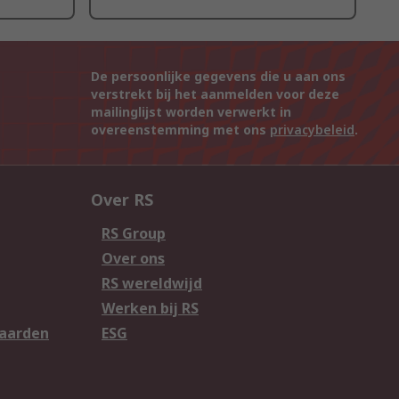
De persoonlijke gegevens die u aan ons
verstrekt bij het aanmelden voor deze
mailinglijst worden verwerkt in
overeenstemming met ons
privacybeleid
.
Over RS
RS Group
Over ons
RS wereldwijd
Werken bij RS
aarden
ESG