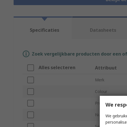
Specificaties
Datasheets
Zoek vergelijkbare producten door een o
Alles selecteren
Attribuut
Merk
Colour
Product Type
We resp
Number of Level
We gebruike
personalisa
Series