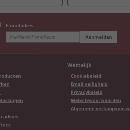
n
E-mailadres
Aanmelden
Wettelijk
producten
Cookiebeleid
rken
Email veiligheid
n
Privacybeleid
lossingen
Websitevoorwaarden
n
Algemene verkoopvoorw
h advies
Trace