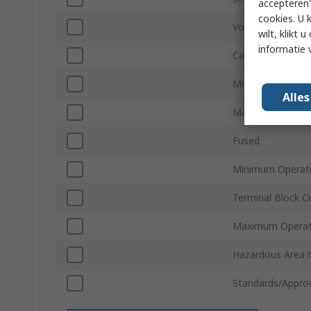
accepteren"
cookies. U 
Voltage
wilt, klikt
informatie 
Cable CSA
Minimum Wire S
Alle
Maximum Wire S
Fused
Minimum Operat
Terminal Block C
Maximum Operat
Hazardous Area C
Standards/Appro