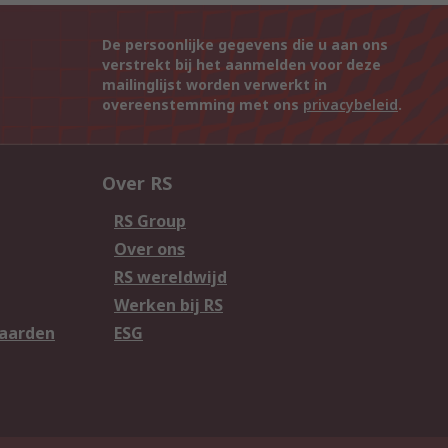
De persoonlijke gegevens die u aan ons
verstrekt bij het aanmelden voor deze
mailinglijst worden verwerkt in
overeenstemming met ons
privacybeleid
.
Over RS
RS Group
Over ons
RS wereldwijd
Werken bij RS
aarden
ESG