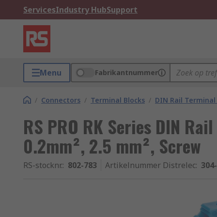
Services
Industry Hub
Support
Menu
Fabrikantnummer
/
Connectors
/
Terminal Blocks
/
DIN Rail Terminal
RS PRO RK Series DIN Rail 
0.2mm², 2.5 mm², Screw
RS-stocknr.
:
802-783
Artikelnummer Distrelec
:
304