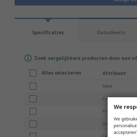
Specificaties
Datasheets
Zoek vergelijkbare producten door een o
Alles selecteren
Attribuut
Merk
Colour
We resp
Product Type
We gebruike
Voltage
personalisa
accepteren"
Series