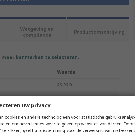
Wetgeving en
Productomschrijving
compliance
f meer kenmerken te selecteren.
Waarde
RS PRO
Blue
ecteren uw privacy
DIN Rail Terminal Block
n cookies en andere technologieën voor statistische gebruiksanalys
800V
tie en om advertenties weer te geven op websites van derden. Door 
 te klikken, geeft u toestemming voor de verwerking van niet-essent
RK