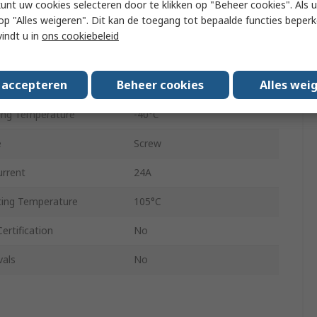
kunt uw cookies selecteren door te klikken op "Beheer cookies". Als u 
 u op "Alles weigeren". Dit kan de toegang tot bepaalde functies beper
ize AWG
22AWG
vindt u in
ons cookiebeleid
0.2, 2.5mm²
s accepteren
Beheer cookies
Alles wei
ize AWG
12AWG
ing Temperature
-40°C
e
Screw
urrent
24A
ing Temperature
105°C
ertification
No
vals
No