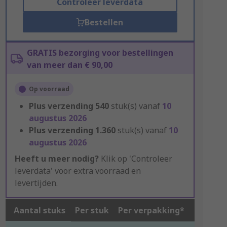
Controleer leverdata
Bestellen
GRATIS bezorging voor bestellingen
van meer dan € 90,00
Op voorraad
Plus verzending
540
stuk(s) vanaf
10
augustus 2026
Plus verzending
1.360
stuk(s) vanaf
10
augustus 2026
Heeft u meer nodig?
Klik op 'Controleer
leverdata' voor extra voorraad en
levertijden.
Aantal stuks
Per stuk
Per verpakking*