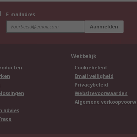
n
E-mailadres
Aanmelden
Wettelijk
producten
Cookiebeleid
rken
Email veiligheid
n
Privacybeleid
lossingen
Websitevoorwaarden
n
Algemene verkoopvoorw
h advies
Trace