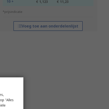
10 +
€ 1,123
€ 11,23
*prijsindicatie
Voeg toe aan onderdelenlijst
es,
op "Alles
iële