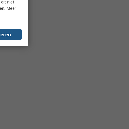
dit niet
ken. Meer
geren