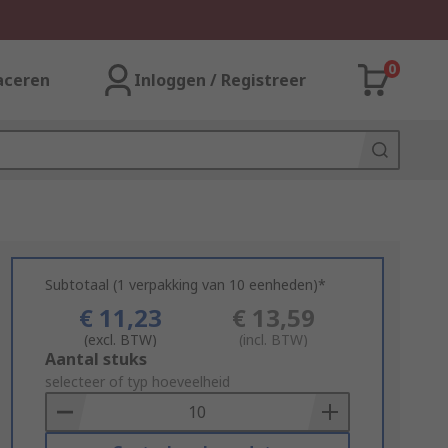
0
aceren
Inloggen / Registreer
Subtotaal (1 verpakking van 10 eenheden)*
€ 11,23
€ 13,59
(excl. BTW)
(incl. BTW)
Add
Aantal stuks
to
selecteer of typ hoeveelheid
Basket