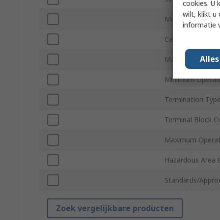
cookies. U 
wilt, klikt
Minimum Wire S
informatie 
Cable CSA
Alle
Maximum Wire S
Minimum Operat
Termination Typ
Terminal Block C
Maximum Operat
Hazardous Area C
Standards/Appro
Zoek vergelijkbare producten