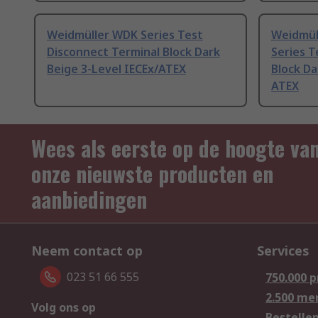
Weidmüller WDK Series Test
Weidmül
Disconnect Terminal Block Dark
Series T
Beige 3-Level IECEx/ATEX
Block Da
ATEX
Wees als eerste op de hoogte va
onze nieuwste producten en
aanbiedingen
Neem contact op
Services
023 51 66 555
750.000 
2.500 me
Volg ons op
Bestelle