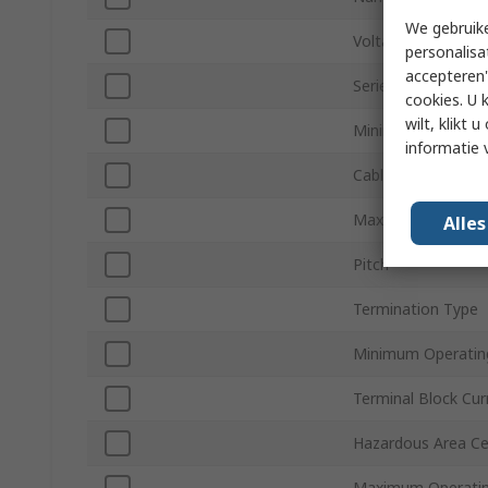
We gebruike
Voltage
personalisa
accepteren"
Series
cookies. U 
wilt, klikt
Minimum Wire Siz
informatie 
Cable CSA
Maximum Wire Si
Alle
Pitch
Termination Type
Minimum Operatin
Terminal Block Cur
Hazardous Area Cer
Maximum Operatin