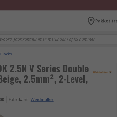
Pakket tr
 Blocks
K 2.5N V Series Double
Beige, 2.5mm², 2-Level,
00
Fabrikant
:
Weidmüller