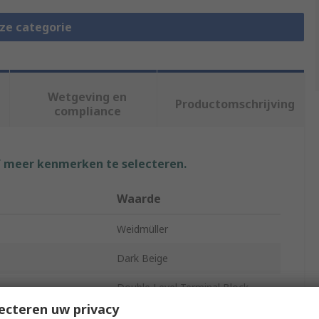
eze categorie
Wetgeving en
Productomschrijving
compliance
f meer kenmerken te selecteren.
Waarde
Weidmüller
Dark Beige
Double Level Terminal Block
ecteren uw privacy
2