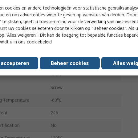
n cookies en andere technologieën voor statistische gebruiksanalys
800V
tie en om advertenties weer te geven op websites van derden. Door 
 te klikken, geeft u toestemming voor de verwerking van niet-essent
WDK 2.5N V
kunt uw cookies selecteren door te klikken op "Beheer cookies". Als u 
 u op "Alles weigeren". Dit kan de toegang tot bepaalde functies beper
e AWG
30AWG
vindt u in
ons cookiebeleid
2.5mm²
ze AWG
12AWG
s accepteren
Beheer cookies
Alles wei
5mm
Screw
g Temperature
-60°C
rent
24A
tification
No
g Temperature
130°C