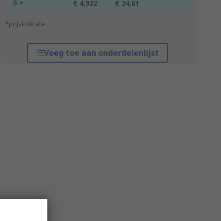
5 +
€ 4,922
€ 24,61
*prijsindicatie
Voeg toe aan onderdelenlijst