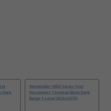
est
Weidmüller WDK Series Test
k Dark
Disconnect Terminal Block Dark
Beige 1-Level IECEx/ATEX