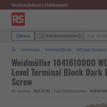
Services
Industry Hub
Support
Menu
Fabrikantnummer
/
Connectors
/
Terminal Blocks
/
DIN Rail Terminal
Weidmüller 1041610000 WD
Level Terminal Block Dark 
Screw
RS-stocknr.
:
826-3192
Fabrikantnummer
:
10416100