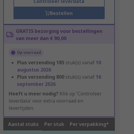
Controleer leverdata
Bestellen
GRATIS bezorging voor bestellingen
van meer dan € 90,00
Op voorraad
Plus verzending
185
stuk(s) vanaf
10
augustus 2026
Plus verzending
800
stuk(s) vanaf
16
september 2026
Heeft u meer nodig?
Klik op 'Controleer
leverdata' voor extra voorraad en
levertijden.
Aantal stuks
Per stuk
Per verpakking*