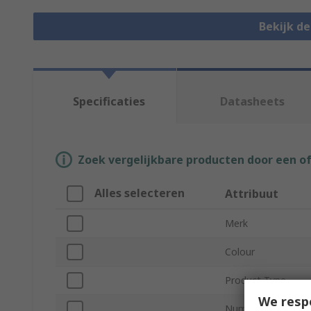
Bekijk d
Specificaties
Datasheets
Zoek vergelijkbare producten door een o
Alles selecteren
Attribuut
Merk
Colour
Product Type
We resp
Number of Levels