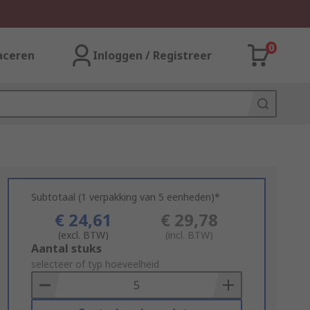
0
aceren
Inloggen / Registreer
Subtotaal (1 verpakking van 5 eenheden)*
€ 24,61
€ 29,78
(excl. BTW)
(incl. BTW)
Add
Aantal stuks
to
selecteer of typ hoeveelheid
Basket