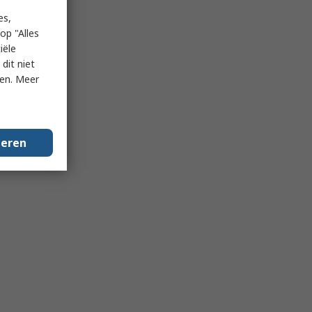
es,
op "Alles
iële
dit niet
ken. Meer
geren