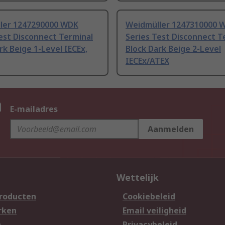
ler 1247290000 WDK
Weidmüller 1247310000 
est Disconnect Terminal
Series Test Disconnect T
rk Beige 1-Level IECEx,
Block Dark Beige 2-Level
IECEx/ATEX
n
E-mailadres
Aanmelden
Wettelijk
producten
Cookiebeleid
rken
Email veiligheid
n
Privacybeleid