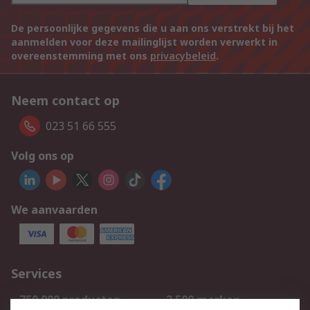
De persoonlijke gegevens die u aan ons verstrekt bij het
aanmelden voor deze mailinglijst worden verwerkt in
overeenstemming met ons
privacybeleid
.
Neem contact op
023 51 66 555
Volg ons op
We aanvaarden
Services
750.000 producten
2.500 merken