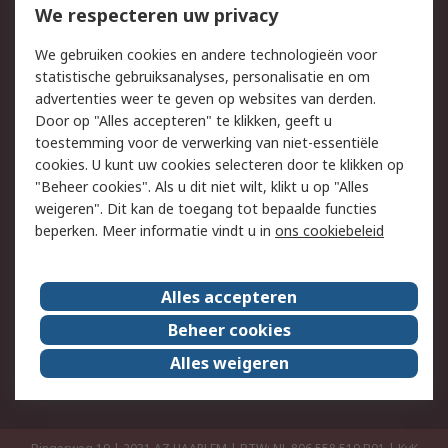
Bestellen
Inkoopoplossingen
We respecteren uw privacy
Retouren
Technisch advies
We gebruiken cookies en andere technologieën voor
Track & Trace
statistische gebruiksanalyses, personalisatie en om
advertenties weer te geven op websites van derden.
Wettelijk
Door op "Alles accepteren" te klikken, geeft u
toestemming voor de verwerking van niet-essentiële
Cookiebeleid
Email veiligheid
cookies. U kunt uw cookies selecteren door te klikken op
Privacybeleid
Websitevoorwaarden
"Beheer cookies". Als u dit niet wilt, klikt u op "Alles
weigeren". Dit kan de toegang tot bepaalde functies
Algemene
beperken. Meer informatie vindt u in
ons cookiebeleid
verkoopvoorwaarden
Over RS
Alles accepteren
RS Group
Over ons
Beheer cookies
RS wereldwijd
Werken bij RS
Alles weigeren
ESG