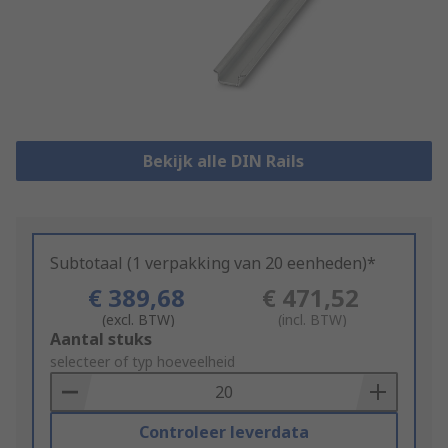
Bekijk alle DIN Rails
Subtotaal (1 verpakking van 20 eenheden)*
€ 389,68
€ 471,52
(excl. BTW)
(incl. BTW)
Add
Aantal stuks
to
selecteer of typ hoeveelheid
Basket
Controleer leverdata