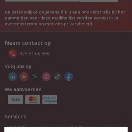
De persoonlijke gegevens die u aan ons verstrekt bij het
aanmelden voor deze mailinglijst worden verwerkt in
overeenstemming met ons
privacybeleid
.
Neem contact op
023 51 66 555
Volg ons op
We aanvaarden
Services
750.000 producten
2.500 merken