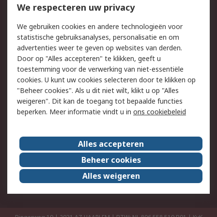
Bestellen
Inkoopoplossingen
We respecteren uw privacy
Retouren
Technisch advies
We gebruiken cookies en andere technologieën voor
Track & Trace
statistische gebruiksanalyses, personalisatie en om
advertenties weer te geven op websites van derden.
Wettelijk
Door op "Alles accepteren" te klikken, geeft u
toestemming voor de verwerking van niet-essentiële
Cookiebeleid
Email veiligheid
cookies. U kunt uw cookies selecteren door te klikken op
Privacybeleid
Websitevoorwaarden
"Beheer cookies". Als u dit niet wilt, klikt u op "Alles
weigeren". Dit kan de toegang tot bepaalde functies
Algemene
beperken. Meer informatie vindt u in
ons cookiebeleid
verkoopvoorwaarden
Over RS
Alles accepteren
RS Group
Over ons
Beheer cookies
RS wereldwijd
Werken bij RS
Alles weigeren
ESG