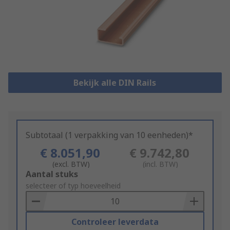
Bekijk alle DIN Rails
Subtotaal (1 verpakking van 10 eenheden)*
€ 8.051,90
€ 9.742,80
(excl. BTW)
(incl. BTW)
Add
Aantal stuks
to
selecteer of typ hoeveelheid
Basket
Controleer leverdata