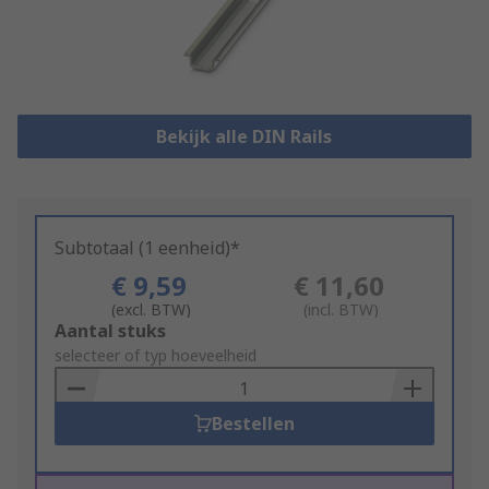
Bekijk alle DIN Rails
Subtotaal (1 eenheid)*
€ 9,59
€ 11,60
(excl. BTW)
(incl. BTW)
Add
Aantal stuks
to
selecteer of typ hoeveelheid
Basket
Bestellen