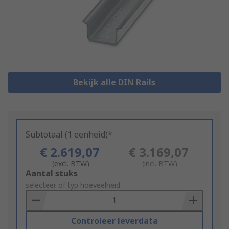
Bekijk alle DIN Rails
Subtotaal (1 eenheid)*
€ 2.619,07
€ 3.169,07
(excl. BTW)
(incl. BTW)
Add
Aantal stuks
to
selecteer of typ hoeveelheid
Basket
Controleer leverdata