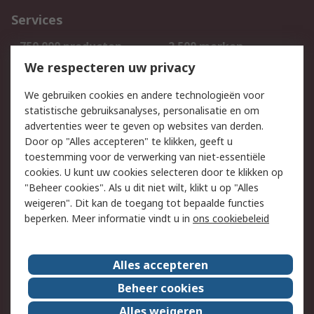
Services
750.000 producten
2.500 merken
Bestellen
Inkoopoplossingen
We respecteren uw privacy
Retouren
Technisch advies
We gebruiken cookies en andere technologieën voor
Track & Trace
statistische gebruiksanalyses, personalisatie en om
advertenties weer te geven op websites van derden.
Wettelijk
Door op "Alles accepteren" te klikken, geeft u
toestemming voor de verwerking van niet-essentiële
Cookiebeleid
Email veiligheid
cookies. U kunt uw cookies selecteren door te klikken op
Privacybeleid
Websitevoorwaarden
"Beheer cookies". Als u dit niet wilt, klikt u op "Alles
weigeren". Dit kan de toegang tot bepaalde functies
Algemene
beperken. Meer informatie vindt u in
ons cookiebeleid
verkoopvoorwaarden
Over RS
Alles accepteren
RS Group
Over ons
Beheer cookies
RS wereldwijd
Werken bij RS
Alles weigeren