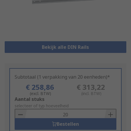
Bekijk alle DIN Rails
Subtotaal (1 verpakking van 20 eenheden)*
€ 258,86
€ 313,22
(excl. BTW)
(incl. BTW)
Add
Aantal stuks
to
selecteer of typ hoeveelheid
Basket
Bestellen