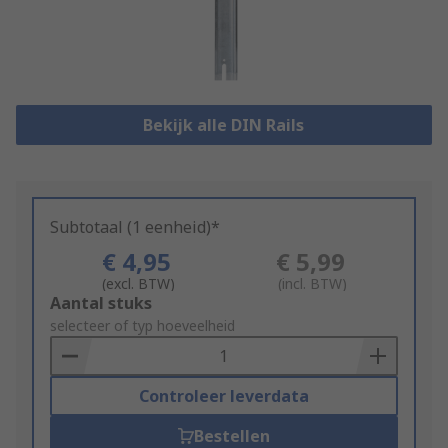
Bekijk alle DIN Rails
Subtotaal (1 eenheid)*
€ 4,95
€ 5,99
(excl. BTW)
(incl. BTW)
Add
Aantal stuks
to
selecteer of typ hoeveelheid
Basket
Controleer leverdata
Bestellen