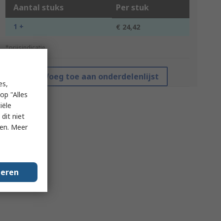
Aantal stuks
Per stuk
1 +
€ 24,42
*prijsindicatie
Voeg toe aan onderdelenlijst
es,
op "Alles
iële
dit niet
ken. Meer
geren