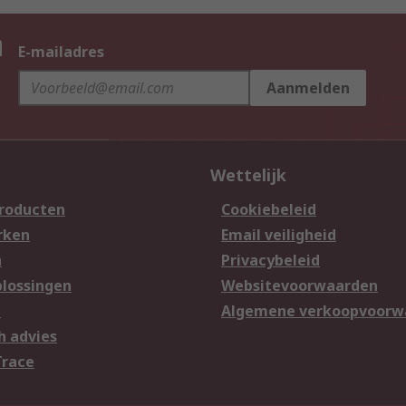
n
E-mailadres
Aanmelden
Wettelijk
producten
Cookiebeleid
rken
Email veiligheid
n
Privacybeleid
lossingen
Websitevoorwaarden
n
Algemene verkoopvoorw
h advies
Trace