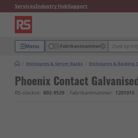
Services
Industry Hub
Support
Menu
Fabrikantnummer
/
Enclosures & Server Racks
/
Enclosures & Racking
Phoenix Contact Galvanised
RS-stocknr.
:
803-9539
Fabrikantnummer
:
1201015