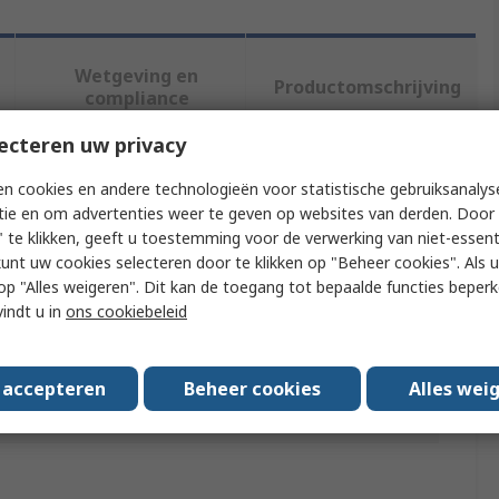
Wetgeving en
Productomschrijving
compliance
ecteren uw privacy
f meer kenmerken te selecteren.
n cookies en andere technologieën voor statistische gebruiksanalys
tie en om advertenties weer te geven op websites van derden. Door 
buut
Waarde
 te klikken, geeft u toestemming voor de verwerking van niet-essent
kunt uw cookies selecteren door te klikken op "Beheer cookies". Als u 
Phoenix Contact
 u op "Alles weigeren". Dit kan de toegang tot bepaalde functies beper
vindt u in
ons cookiebeleid
t Type
DIN Rail
l
Galvanised Steel
s accepteren
Beheer cookies
Alles wei
ds/Approvals
No