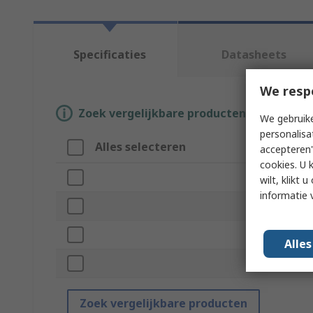
Specificaties
Datasheets
We resp
Zoek vergelijkbare producten door een o
We gebruike
personalisa
Alles selecteren
Attri
accepteren"
cookies. U 
Merk
wilt, klikt
informatie 
Produc
Materia
Alle
Standar
Zoek vergelijkbare producten