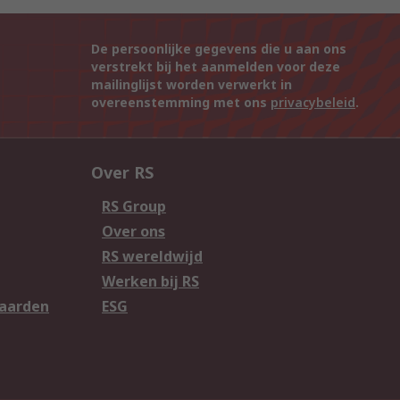
De persoonlijke gegevens die u aan ons
verstrekt bij het aanmelden voor deze
mailinglijst worden verwerkt in
overeenstemming met ons
privacybeleid
.
Over RS
RS Group
Over ons
RS wereldwijd
Werken bij RS
aarden
ESG