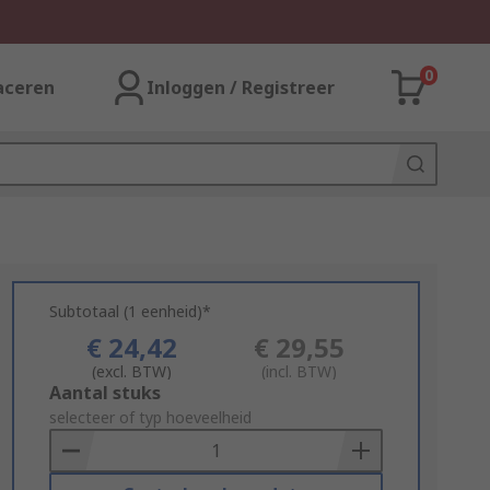
0
aceren
Inloggen / Registreer
Subtotaal (1 eenheid)*
€ 24,42
€ 29,55
(excl. BTW)
(incl. BTW)
Add
Aantal stuks
to
selecteer of typ hoeveelheid
Basket