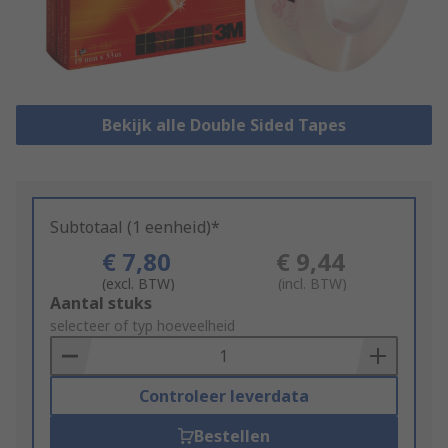
Bekijk alle Double Sided Tapes
Subtotaal (1 eenheid)*
€ 7,80
€ 9,44
(excl. BTW)
(incl. BTW)
Add
Aantal stuks
to
selecteer of typ hoeveelheid
Basket
Controleer leverdata
Bestellen