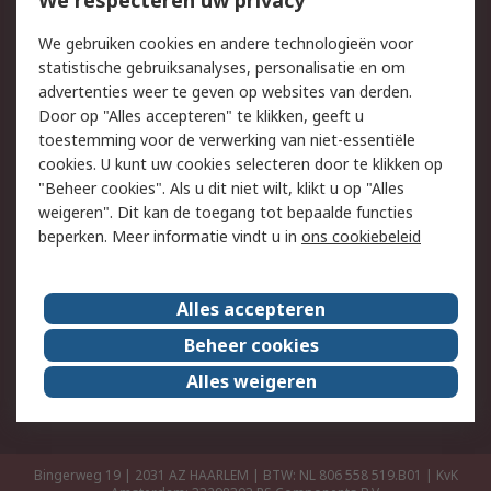
We respecteren uw privacy
Retouren
Technisch advies
We gebruiken cookies en andere technologieën voor
Track & Trace
statistische gebruiksanalyses, personalisatie en om
advertenties weer te geven op websites van derden.
Wettelijk
Door op "Alles accepteren" te klikken, geeft u
toestemming voor de verwerking van niet-essentiële
Cookiebeleid
Email veiligheid
cookies. U kunt uw cookies selecteren door te klikken op
Privacybeleid
Websitevoorwaarden
"Beheer cookies". Als u dit niet wilt, klikt u op "Alles
weigeren". Dit kan de toegang tot bepaalde functies
Algemene
beperken. Meer informatie vindt u in
ons cookiebeleid
verkoopvoorwaarden
Over RS
Alles accepteren
RS Group
Over ons
Beheer cookies
RS wereldwijd
Werken bij RS
Alles weigeren
ESG
Bingerweg 19 | 2031 AZ HAARLEM | BTW: NL 806 558 519.B01 | KvK