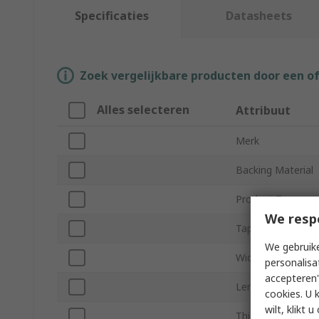
Specificaties
Datasheets
Zoek vergelijkbare producten door een o
Alles selecteren
Attribuut
Merk
Backing Material
Product Type
We resp
Tape Type
We gebruike
Width
personalisa
accepteren"
Length
cookies. U 
wilt, klikt
Thickness