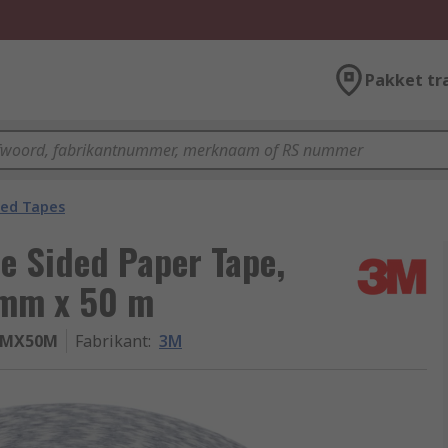
Pakket tr
ded Tapes
e Sided Paper Tape,
9mm x 50 m
MMX50M
Fabrikant
:
3M