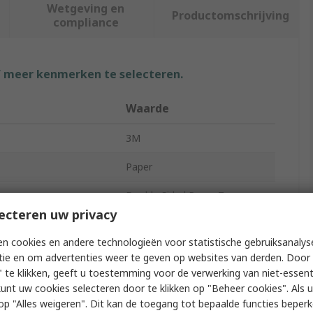
Wetgeving en
Productomschrijving
compliance
f meer kenmerken te selecteren.
Waarde
3M
Paper
Double Sided Paper Tape
ecteren uw privacy
Paper Tape
n cookies en andere technologieën voor statistische gebruiksanalys
19mm
tie en om advertenties weer te geven op websites van derden. Door 
 te klikken, geeft u toestemming voor de verwerking van niet-essent
50m
kunt uw cookies selecteren door te klikken op "Beheer cookies". Als u 
 u op "Alles weigeren". Dit kan de toegang tot bepaalde functies beper
0.19mm