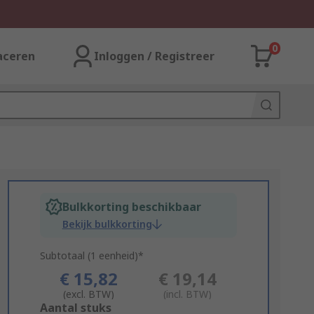
0
aceren
Inloggen / Registreer
Bulkkorting beschikbaar
Bekijk bulkkorting
Subtotaal (1 eenheid)*
€ 15,82
€ 19,14
(excl. BTW)
(incl. BTW)
Add
Aantal stuks