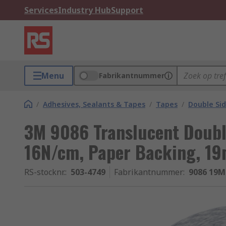
Services
Industry Hub
Support
Menu
Fabrikantnummer
/
Adhesives, Sealants & Tapes
/
Tapes
/
Double Si
3M 9086 Translucent Doubl
16N/cm, Paper Backing, 1
RS-stocknr.
:
503-4749
Fabrikantnummer
:
9086 19