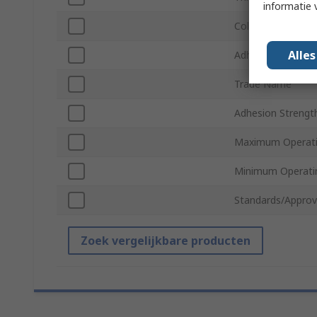
informatie 
Colour
Alle
Adhesive Material
Trade Name
Adhesion Strengt
Maximum Operati
Minimum Operati
Standards/Approv
Zoek vergelijkbare producten