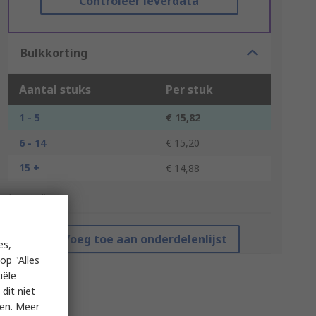
Controleer leverdata
Bulkkorting
Aantal stuks
Per stuk
1 - 5
€ 15,82
6 - 14
€ 15,20
15 +
€ 14,88
*prijsindicatie
Voeg toe aan onderdelenlijst
es,
op "Alles
iële
dit niet
ken. Meer