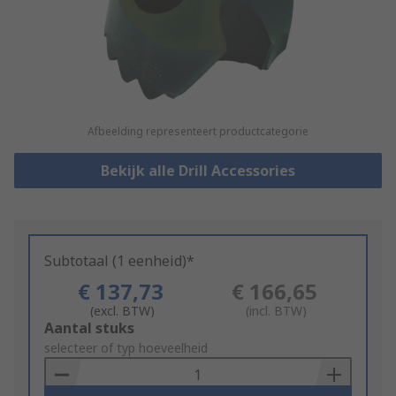
Afbeelding representeert productcategorie
Bekijk alle Drill Accessories
Subtotaal (1 eenheid)*
€ 137,73
€ 166,65
(excl. BTW)
(incl. BTW)
Add
Aantal stuks
to
selecteer of typ hoeveelheid
Basket