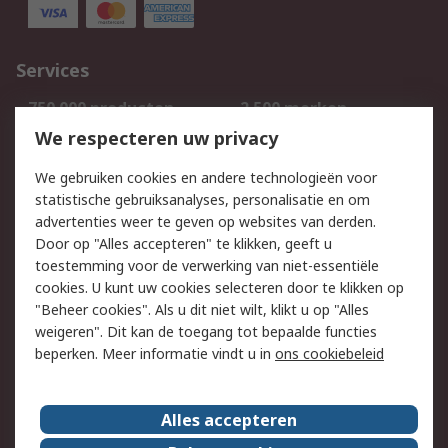
Services
750.000 producten
2.500 merken
Bestellen
Inkoopoplossingen
We respecteren uw privacy
Retouren
Technisch advies
We gebruiken cookies en andere technologieën voor
Track & Trace
statistische gebruiksanalyses, personalisatie en om
advertenties weer te geven op websites van derden.
Wettelijk
Door op "Alles accepteren" te klikken, geeft u
toestemming voor de verwerking van niet-essentiële
Cookiebeleid
Email veiligheid
cookies. U kunt uw cookies selecteren door te klikken op
Privacybeleid
Websitevoorwaarden
"Beheer cookies". Als u dit niet wilt, klikt u op "Alles
weigeren". Dit kan de toegang tot bepaalde functies
Algemene
beperken. Meer informatie vindt u in
ons cookiebeleid
verkoopvoorwaarden
Over RS
Alles accepteren